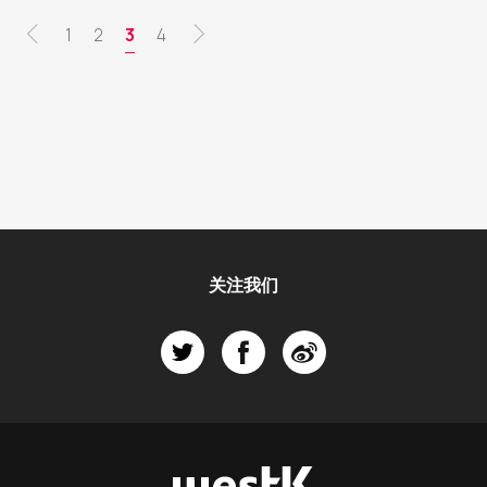
分
页
1
页
2
当
3
页
4
页
面
面
前
面
页
关注我们