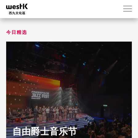
跳
转
到
主
要
今日精选
内
容
自由爵士音乐节