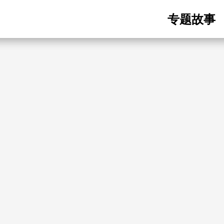
Main
专题故事
navigatio