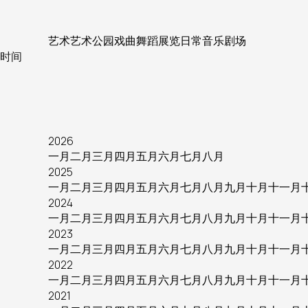
艺术
艺术公园
戏曲
舞蹈
展览
日常
音乐
剧场
时间
2026
一月
二月
三月
四月
五月
六月
七月
八月
2025
一月
二月
三月
四月
五月
六月
七月
八月
九月
十月
十一月
2024
一月
二月
三月
四月
五月
六月
七月
八月
九月
十月
十一月
2023
一月
二月
三月
四月
五月
六月
七月
八月
九月
十月
十一月
2022
一月
二月
三月
四月
五月
六月
七月
八月
九月
十月
十一月
2021