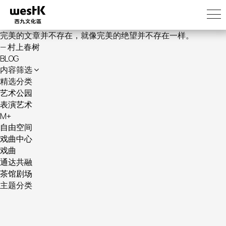
跳
转
到
完美的文章并不存在，就像完美的绝望并不存在一样。
主
— 村上春树
要
BLOG
内
内容筛选
容
精选分类
艺术公园
表演艺术
M+
自由空间
戏曲中心
戏曲
通达共融
茶馆剧场
主题分类