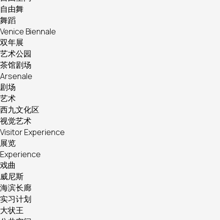
自由舞
舞蹈
Venice Biennale
双年展
艺术公园
茶馆剧场
Arsenale
剧场
艺术
西九文化区
视觉艺术
Visitor Experience
展览
Experience
戏曲
威尼斯
海滨长廊
实习计划
大状王