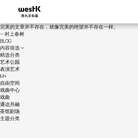
跳
转
到
主
完美的文章并不存在，就像完美的绝望并不存在一样。
要
— 村上春树
内
BLOG
容
内容筛选
精选分类
艺术公园
表演艺术
M+
自由空间
戏曲中心
戏曲
通达共融
茶馆剧场
主题分类