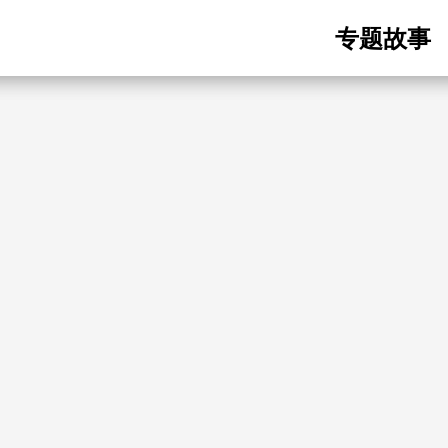
Main
专题故事
navigatio