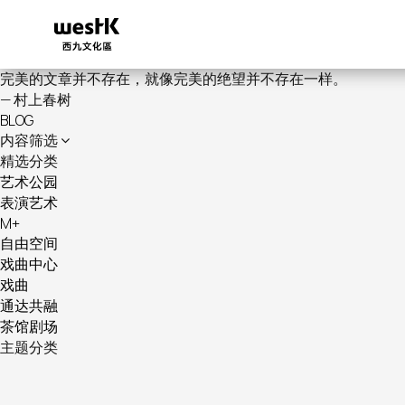
跳
转
到
主
完美的文章并不存在，就像完美的绝望并不存在一样。
要
— 村上春树
内
BLOG
容
内容筛选
精选分类
艺术公园
表演艺术
M+
自由空间
戏曲中心
戏曲
通达共融
茶馆剧场
主题分类