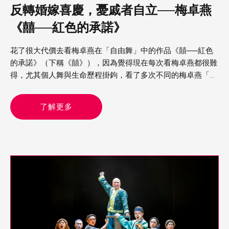
反轉婚嫁喜慶，憂戚者自立──梅卓燕
《囍──紅色的承諾》
花了很大代價去看梅卓燕在「自由舞」中的作品《囍──紅色
的承諾》（下稱《囍》），因為覺得現在每次看梅卓燕都很難
得，尤其個人舞與生命歷程掛鉤，看了多次不同的梅卓燕「日
記」作品，彷彿已經隨著她的生命走了很多路，份外知道一切
的難
了解更多