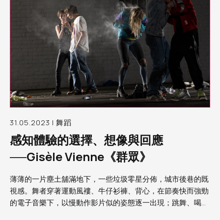
31.05.2023 | 舞蹈
感知體驗的選擇、想像與回應
──Gisèle Vienne《群眾》
薄薄的一片塵土舖滿地下，一些垃圾零星分佈，城市後巷的既
視感。舞者穿著運動風褸、牛仔衫褲、背心，在節奏快而強勁
的電子音樂下，以慢動作影片似的姿態逐一出現；跳舞、喝
酒、擁抱、狂歡，呈現的整個畫面既熟悉又陌生，在我眼中，