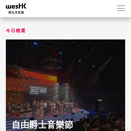
移
至
主
內
容
今日精選
自由爵士音樂節