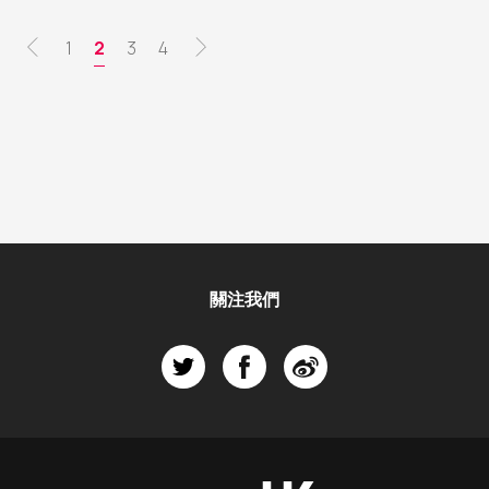
Pagination
頁
1
目
2
頁
3
頁
4
面
前
面
面
頁
面
關注我們