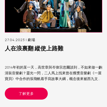
27.04.2023 | 劇場
人在浪裏翻 縱使上路難
2014年初的某一天，高世章與岑偉宗忽爾談到，不如來做一齣
清裝音樂劇？靈光一閃，二人馬上找來曾在獲獎音樂劇《一屋
寶貝》中合作的張飛帆着手寫故事大綱，概念後來被西九文化
區相中
了解更多