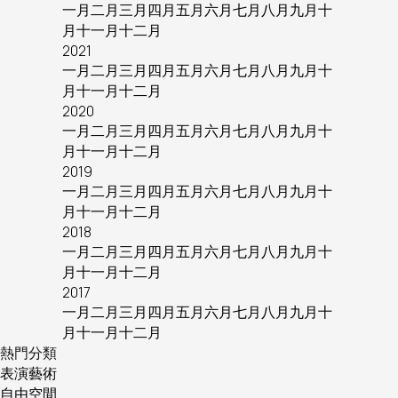
一月
二月
三月
四月
五月
六月
七月
八月
九月
十
月
十一月
十二月
2021
一月
二月
三月
四月
五月
六月
七月
八月
九月
十
月
十一月
十二月
2020
一月
二月
三月
四月
五月
六月
七月
八月
九月
十
月
十一月
十二月
2019
一月
二月
三月
四月
五月
六月
七月
八月
九月
十
月
十一月
十二月
2018
一月
二月
三月
四月
五月
六月
七月
八月
九月
十
月
十一月
十二月
2017
一月
二月
三月
四月
五月
六月
七月
八月
九月
十
月
十一月
十二月
熱門分類
表演藝術
自由空間