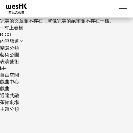
移
至
主
完美的文章並不存在，就像完美的絕望並不存在一樣。
內
— 村上春樹
容
BLOG
內容篩選
精選分類
藝術公園
表演藝術
M+
自由空間
戲曲中心
戲曲
通達共融
茶館劇場
主題分類