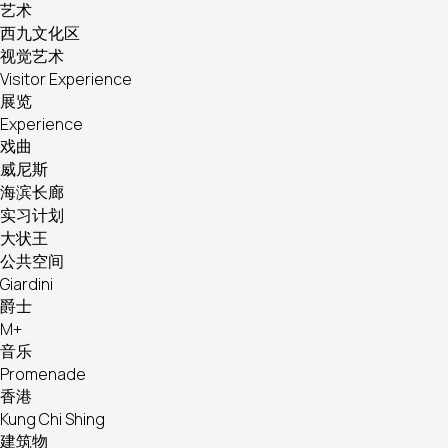
艺术
西九文化区
视觉艺术
Visitor Experience
展览
Experience
戏曲
威尼斯
海滨长廊
实习计划
大状王
公共空间
Giardini
爵士
M+
音乐
Promenade
香港
Kung Chi Shing
建筑物