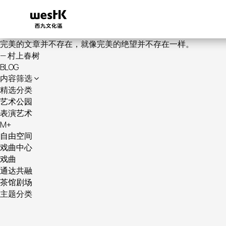
跳
转
到
主
完美的文章并不存在，就像完美的绝望并不存在一样。
要
— 村上春树
内
BLOG
容
内容筛选
精选分类
艺术公园
表演艺术
M+
自由空间
戏曲中心
戏曲
通达共融
茶馆剧场
主题分类