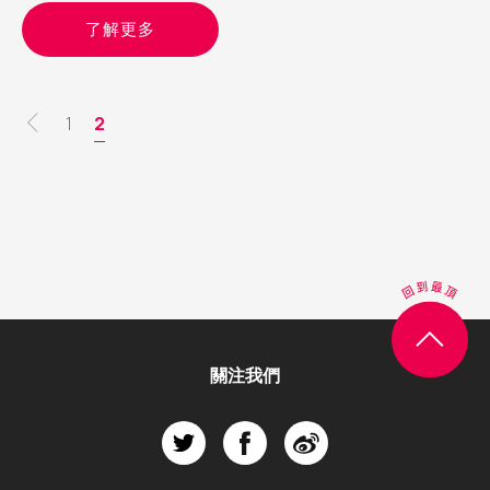
的難
了解更多
Pagination
頁
1
目
2
面
前
頁
面
關注我們