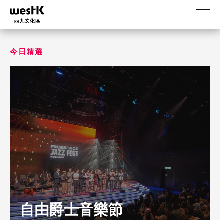
移
至
主
內
容
今日精選
自由爵士音樂節