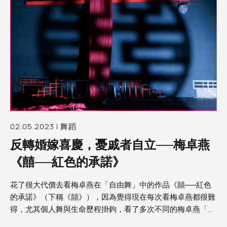
02.05.2023 | 舞蹈
反轉婚嫁喜慶，憂戚者自立──梅卓燕
《囍──紅色的承諾》
花了很大代價去看梅卓燕在「自由舞」中的作品《囍──紅色
的承諾》（下稱《囍》），因為覺得現在每次看梅卓燕都很難
得，尤其個人舞與生命歷程掛鉤，看了多次不同的梅卓燕「日
記」作品，彷彿已經隨著她的生命走了很多路，份外知道一切