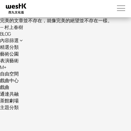
移
至
主
完美的文章並不存在，就像完美的絕望並不存在一樣。
內
— 村上春樹
容
BLOG
內容篩選
精選分類
藝術公園
表演藝術
M+
自由空間
戲曲中心
戲曲
通達共融
茶館劇場
主題分類