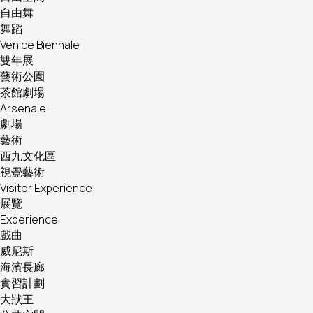
自由舞
舞蹈
Venice Biennale
雙年展
藝術公園
茶館劇場
Arsenale
劇場
藝術
西九文化區
視覺藝術
Visitor Experience
展覽
Experience
戲曲
威尼斯
海濱長廊
實習計劃
大狀王