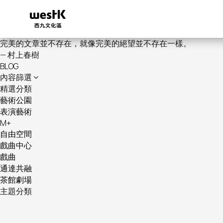
移
至
主
內
完美的文章並不存在，就像完美的絕望並不存在一樣。
容
— 村上春樹
BLOG
內容篩選
精選分類
藝術公園
表演藝術
M+
自由空間
戲曲中心
戲曲
通達共融
茶館劇場
主題分類