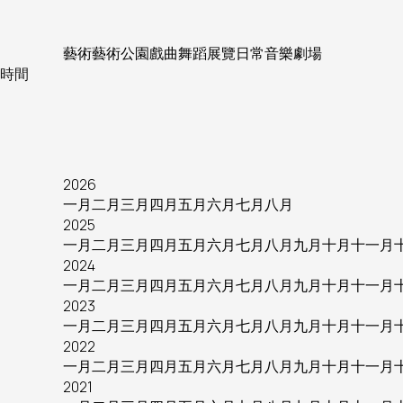
藝術
藝術公園
戲曲
舞蹈
展覽
日常
音樂
劇場
時間
2026
一月
二月
三月
四月
五月
六月
七月
八月
2025
一月
二月
三月
四月
五月
六月
七月
八月
九月
十月
十一月
2024
一月
二月
三月
四月
五月
六月
七月
八月
九月
十月
十一月
2023
一月
二月
三月
四月
五月
六月
七月
八月
九月
十月
十一月
2022
一月
二月
三月
四月
五月
六月
七月
八月
九月
十月
十一月
2021