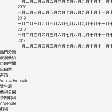
一月
二月
三月
四月
五月
六月
七月
八月
九月
十月
十一月
2020
一月
二月
三月
四月
五月
六月
七月
八月
九月
十月
十一月
2019
一月
二月
三月
四月
五月
六月
七月
八月
九月
十月
十一月
2018
一月
二月
三月
四月
五月
六月
七月
八月
九月
十月
十一月
2017
一月
二月
三月
四月
五月
六月
七月
八月
九月
十月
十一月
熱門分類
表演藝術
自由空間
自由舞
舞蹈
Venice Biennale
雙年展
藝術公園
茶館劇場
Arsenale
劇場