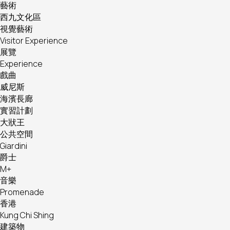
藝術
西九文化區
視覺藝術
Visitor Experience
展覽
Experience
戲曲
威尼斯
海濱長廊
實習計劃
大狀王
公共空間
Giardini
爵士
M+
音樂
Promenade
香港
Kung Chi Shing
建築物