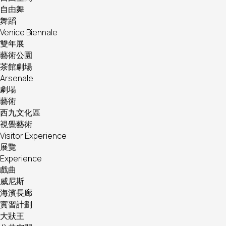
自由舞
舞蹈
Venice Biennale
雙年展
藝術公園
茶館劇場
Arsenale
劇場
藝術
西九文化區
視覺藝術
Visitor Experience
展覽
Experience
戲曲
威尼斯
海濱長廊
實習計劃
大狀王