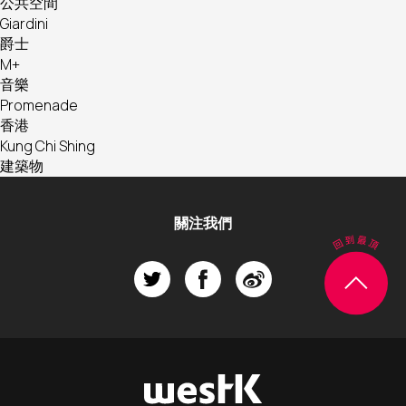
公共空間
Giardini
爵士
M+
音樂
Promenade
香港
Kung Chi Shing
建築物
關注我們