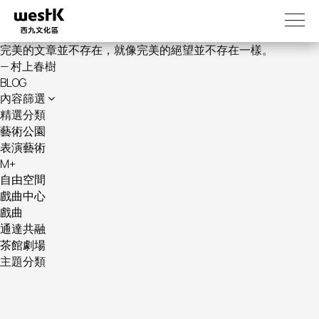
移
至
主
完美的文章並不存在，就像完美的絕望並不存在一樣。
內
— 村上春樹
容
BLOG
內容篩選
精選分類
藝術公園
表演藝術
M+
自由空間
戲曲中心
戲曲
通達共融
茶館劇場
主題分類