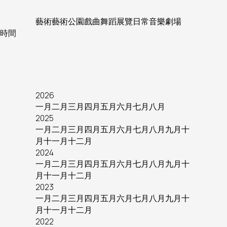
藝術
藝術公園
戲曲
舞蹈
展覽
日常
音樂
劇場
時間
2026
一月
二月
三月
四月
五月
六月
七月
八月
2025
一月
二月
三月
四月
五月
六月
七月
八月
九月
十
月
十一月
十二月
2024
一月
二月
三月
四月
五月
六月
七月
八月
九月
十
月
十一月
十二月
2023
一月
二月
三月
四月
五月
六月
七月
八月
九月
十
月
十一月
十二月
2022