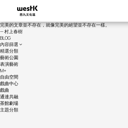
移
至
主
內
完美的文章並不存在，就像完美的絕望並不存在一樣。
容
— 村上春樹
BLOG
內容篩選
精選分類
藝術公園
表演藝術
M+
自由空間
戲曲中心
戲曲
通達共融
茶館劇場
主題分類