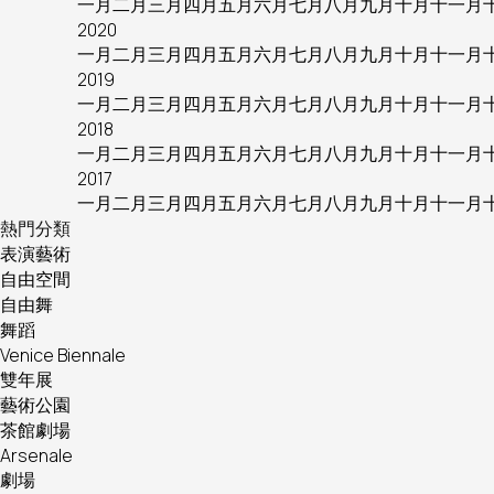
一月
二月
三月
四月
五月
六月
七月
八月
九月
十月
十一月
2020
一月
二月
三月
四月
五月
六月
七月
八月
九月
十月
十一月
2019
一月
二月
三月
四月
五月
六月
七月
八月
九月
十月
十一月
2018
一月
二月
三月
四月
五月
六月
七月
八月
九月
十月
十一月
2017
一月
二月
三月
四月
五月
六月
七月
八月
九月
十月
十一月
熱門分類
表演藝術
自由空間
自由舞
舞蹈
Venice Biennale
雙年展
藝術公園
茶館劇場
Arsenale
劇場