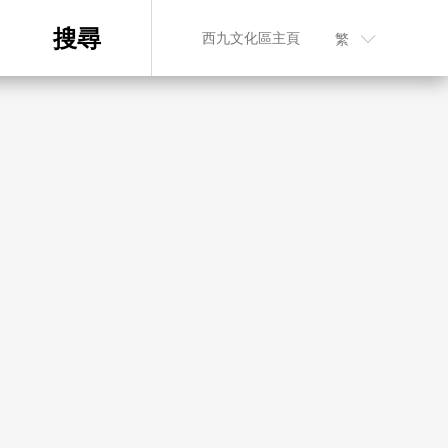
搜尋
西九文化區主頁
繁
n