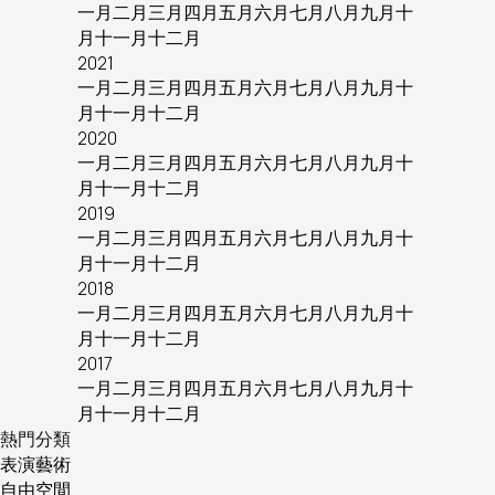
一月
二月
三月
四月
五月
六月
七月
八月
九月
十
月
十一月
十二月
2021
一月
二月
三月
四月
五月
六月
七月
八月
九月
十
月
十一月
十二月
2020
一月
二月
三月
四月
五月
六月
七月
八月
九月
十
月
十一月
十二月
2019
一月
二月
三月
四月
五月
六月
七月
八月
九月
十
月
十一月
十二月
2018
一月
二月
三月
四月
五月
六月
七月
八月
九月
十
月
十一月
十二月
2017
一月
二月
三月
四月
五月
六月
七月
八月
九月
十
月
十一月
十二月
熱門分類
表演藝術
自由空間