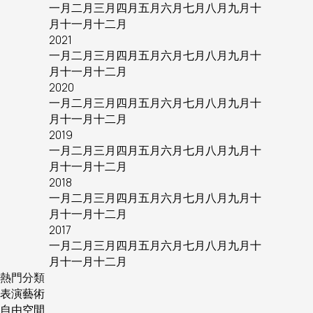
一月
二月
三月
四月
五月
六月
七月
八月
九月
十
月
十一月
十二月
2021
一月
二月
三月
四月
五月
六月
七月
八月
九月
十
月
十一月
十二月
2020
一月
二月
三月
四月
五月
六月
七月
八月
九月
十
月
十一月
十二月
2019
一月
二月
三月
四月
五月
六月
七月
八月
九月
十
月
十一月
十二月
2018
一月
二月
三月
四月
五月
六月
七月
八月
九月
十
月
十一月
十二月
2017
一月
二月
三月
四月
五月
六月
七月
八月
九月
十
月
十一月
十二月
熱門分類
表演藝術
自由空間