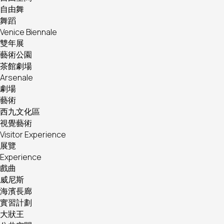
自由舞
舞蹈
Venice Biennale
雙年展
藝術公園
茶館劇場
Arsenale
劇場
藝術
西九文化區
視覺藝術
Visitor Experience
展覽
Experience
戲曲
威尼斯
海濱長廊
實習計劃
大狀王