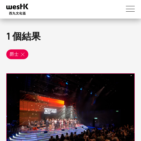
移
至
主
內
容
1 個結果
爵士