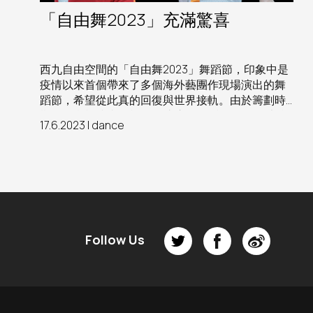
「自由舞2023」充滿驚喜
西九自由空間的「自由舞2023」舞蹈節，印象中是
疫情以來首個帶來了多個海外藝團作現場演出的舞
蹈節，希望從此真的回復與世界接軌。由於籌劃時
期仍然實施防疫措施，因此這次舞蹈節的節目以精
17.6.2023 | dance
簡為主，主要是雙人舞或獨舞。當中看了來自德國
的《女俠傳奇》、比利時的《沒有最壞》及以色列
的《異想客廳》，各有特色，頗有驚喜
Follow Us