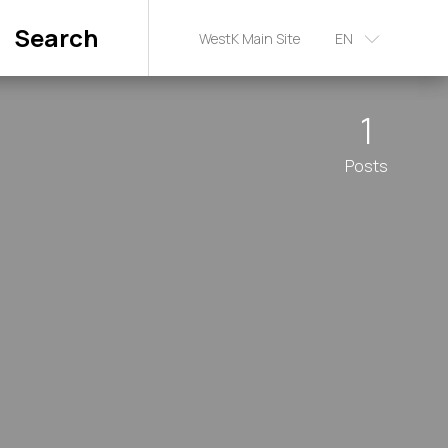
Search
WestK Main Site
EN
1
Posts