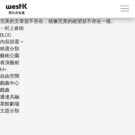
移
至
主
完美的文章並不存在，就像完美的絕望並不存在一樣。
內
— 村上春樹
容
BLOG
內容篩選
精選分類
藝術公園
表演藝術
M+
自由空間
戲曲中心
戲曲
通達共融
茶館劇場
主題分類