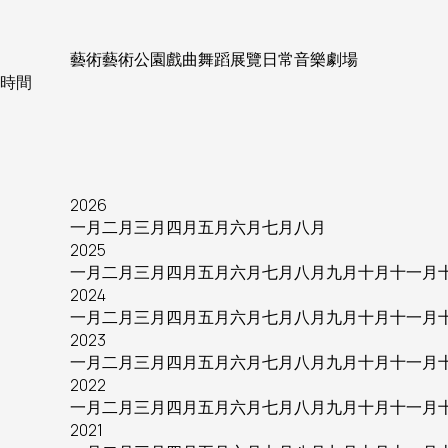
藝術
藝術公園
戲曲
舞蹈
展覽
日常
音樂
劇場
時間
2026
一月
二月
三月
四月
五月
六月
七月
八月
2025
一月
二月
三月
四月
五月
六月
七月
八月
九月
十月
十一月
2024
一月
二月
三月
四月
五月
六月
七月
八月
九月
十月
十一月
2023
一月
二月
三月
四月
五月
六月
七月
八月
九月
十月
十一月
2022
一月
二月
三月
四月
五月
六月
七月
八月
九月
十月
十一月
2021