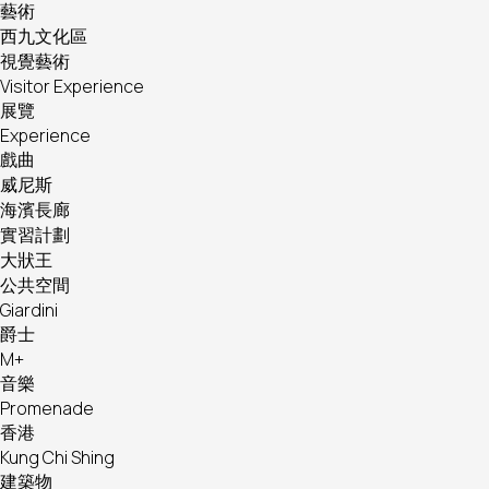
藝術
西九文化區
視覺藝術
Visitor Experience
展覽
Experience
戲曲
威尼斯
海濱長廊
實習計劃
大狀王
公共空間
Giardini
爵士
M+
音樂
Promenade
香港
Kung Chi Shing
建築物