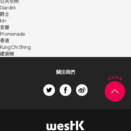
公共空間
Giardini
爵士
M+
音樂
Promenade
香港
Kung Chi Shing
建築物
關注我們