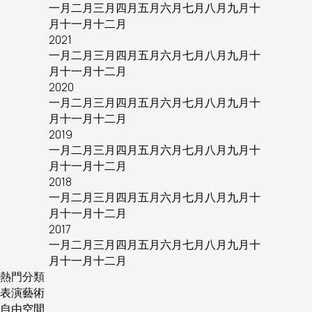
一月
二月
三月
四月
五月
六月
七月
八月
九月
十
月
十一月
十二月
2021
一月
二月
三月
四月
五月
六月
七月
八月
九月
十
月
十一月
十二月
2020
一月
二月
三月
四月
五月
六月
七月
八月
九月
十
月
十一月
十二月
2019
一月
二月
三月
四月
五月
六月
七月
八月
九月
十
月
十一月
十二月
2018
一月
二月
三月
四月
五月
六月
七月
八月
九月
十
月
十一月
十二月
2017
一月
二月
三月
四月
五月
六月
七月
八月
九月
十
月
十一月
十二月
熱門分類
表演藝術
自由空間