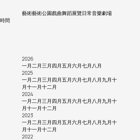
藝術
藝術公園
戲曲
舞蹈
展覽
日常
音樂
劇場
時間
2026
一月
二月
三月
四月
五月
六月
七月
八月
2025
一月
二月
三月
四月
五月
六月
七月
八月
九月
十
月
十一月
十二月
2024
一月
二月
三月
四月
五月
六月
七月
八月
九月
十
月
十一月
十二月
2023
一月
二月
三月
四月
五月
六月
七月
八月
九月
十
月
十一月
十二月
2022