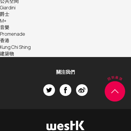
公共空間
Giardini
爵士
M+
音樂
Promenade
香港
Kung Chi Shing
建築物
關注我們