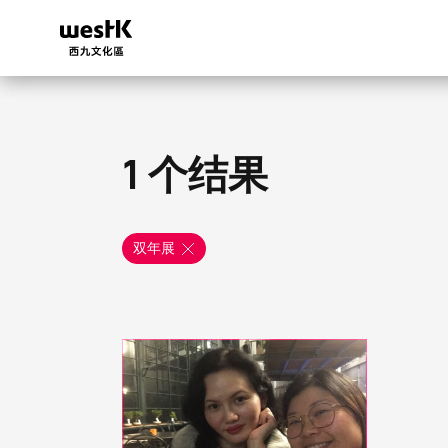
跳
转
到
主
要
内
容
1 个结果
双年展