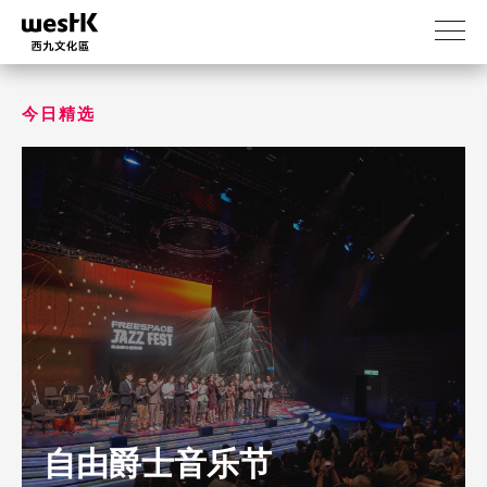
跳
转
到
主
要
今日精选
内
容
自由爵士音乐节