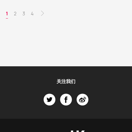
行分享
分
当
1
页
2
页
3
页
4
页
前
面
面
面
页
关注我们