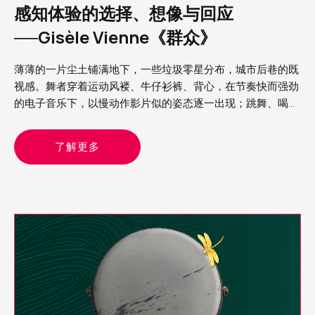
感知体验的选择、想像与回应
──Gisèle Vienne《群众》
薄薄的一片尘土铺满地下，一些垃圾零星分布，城市后巷的既
视感。舞者穿着运动风褛、牛仔衫裤、背心，在节奏快而强劲
的电子音乐下，以慢动作影片似的姿态逐一出现；跳舞、喝
酒、拥抱、狂欢，呈现的整个画面既熟悉又陌生，在我眼中，
这就是我经历过Rave party（锐舞派对）的模样
了解更多