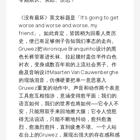
《没有最坏》英文标题是「It’s going to get
worse and worse and worse, my
friend」。如此肯定，皆因稍为回看人类历
史，便已有足够例子告知我们事态的走向。
Gruwez把Veronique Branquinho设计的黑
色长裤管塞进长袜、拉起腰封盖住半件白色
衬衣，变身成数百年前的上流社会男子。作
曲及音响设计Maarten Van Cauwenberghe
的现场混音，仿佛硬要把单一意思塞入
Gruwez重复的动作中。声音和动作两个表意
工具愈互相指涉，意涵变得愈平面；我们的
语言如何，我们的世界也将如何──它令人不
安，只能用双手来回地擦大腿；它令人愤怒
得无法说话，只能不断地抖动，愈抖愈激
烈，愈激烈愈抖，直到疲惫不堪。一个人站
在台上的Gruwez，展现出强大的存在感和感