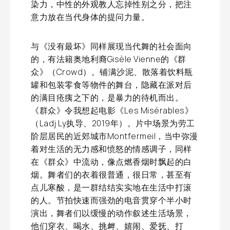
染力，中性的外观教人忘掉性别之分，把注
意力放在当代身体的提问力量。
与《没有最坏》同样展现当代舞的社会面向
的，有法籍奥地利裔Gisèle Vienne的《群
众》（Crowd）。铺满沙泥、散落着饮料瓶
罐和包装零食等物件的舞台，隐藏在派对后
的满目疮痍之下的，是暴力的待机而出。
《群众》令我想起电影《Les Misérables》
（Ladj Ly执导、2019年）。片中场景为劳工
阶层居民的近郊城市Montfermeil，当中弥漫
着对生活的无力感和愤怒的情感调子，同样
在《群众》中流动，像点燃香烟时飘起的白
烟。舞者们的衣着很普通，很日常，甚至有
点儿寒酸，是一群结结实实地在生活中打滚
的人。节拍快速而强劲的电音贯穿个半小时
演出，舞者们以缓慢的动作叙述生活场景，
他们穿衣、喝水、挑衅、嬉闹、爱抚、打