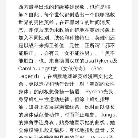
西方最早出现的超级英雄形象，也许是耶
稣？自此，每个世代都创造出一个能够拯救
世界的男性英雄，在正邪对立的世间消灭
恶。即使后来为求政治正确地在英雄形象上
加入不同性别、肤色和种族特征，英雄们还
是以战斗来捍卫价值二元性，正所谓「邪不
能胜正」，亦有云「女不能胜男」、「黑不
能胜白」也。来自德国汉堡的Lisa Rykena及
Carolin Jüngst的《女侠传奇》（She
Legend），在幽默地戏谑英雄漫画文化之
余，更以造型和动作设计，对「舞蹈的女性
身体」的刻板想像扬一扬眉。 Rykena光头，
身穿鲜红中性运动短裤，但涂上鲜红指甲
油，短身上衣展露胸部线条。她时而以修长
的身体做芭蕾动作，时而举止粗鲁。 Jüngst
的摔角手连身衣，贴身地宣示她的曲线，她
会像模特儿般走猫步，夸张地扭动盘骨，又
会把她那长辫像阳具般的举起。 Rykena及