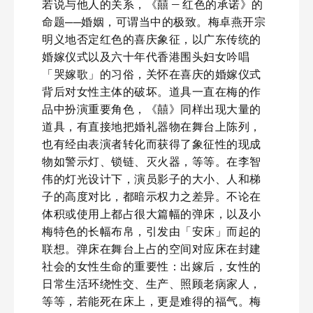
若说与他人的关系，《囍 — 红色的承诺》的
命题──婚姻，可谓当中的极致。梅卓燕开宗
明义地否定红色的喜庆象征，以广东传统的
婚嫁仪式以及六十年代香港围头妇女吟唱
「哭嫁歌」的习俗，关怀在喜庆的婚嫁仪式
背后对女性主体的破坏。道具一直在梅的作
品中扮演重要角色，《囍》同样出现大量的
道具，有直接地把婚礼器物在舞台上陈列，
也有经由表演者转化而获得了象征性的现成
物如警示灯、锁链、灭火器，等等。在李智
伟的灯光设计下，演员影子的大小、人和梯
子的高度对比，都暗示权力之差异。不论在
体积或使用上都占很大篇幅的弹床，以及小
梅特色的长幅布帛，引发由「安床」而起的
联想。弹床在舞台上占的空间对应床在封建
社会的女性生命的重要性：出嫁后，女性的
日常生活环绕性交、生产、照顾老病家人，
等等，若能死在床上，更是难得的福气。梅