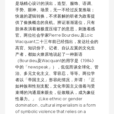
是场精心设计的演出，造型、服饰、语调、
手势、眼神、场景，无一不经过反复推敲；
快速的逻辑转换，不求甚解的听者为政客提
供了偷换概念的良机。辨证渐渐退位，只有
肢体表演着被极度压缩了的意思，刺激着感
官。两位社会学家Pierre Bourdieu 及Loïc
Wacquant二十三年前已经指出，发达社会的
高官、知识份子、记者、自认左翼的文化生
产者，都如火燎原地说起了一种新语
（Bourdieu及Wacquant的用字是《1984》
中的「newspeak」），侃侃而谈全球化、管
治、多元文化主义、零容忍，等等。两位学
者以「帝国主义」形容此情况，并谓：「正
如种族和性别支配，文化帝国主义借着与受
束缚的沟通眉来眼去，征敛顺从，成为象征
性暴力。」（Like ethnic or gender
domination , cultural imperialism is a form
of symbolic violence that relies on a