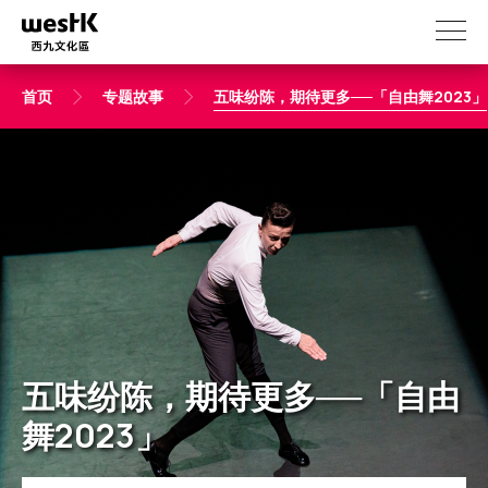
跳
转
到
主
首页
专题故事
五味纷陈，期待更多──「自由舞2023」
要
内
容
五味纷陈，期待更多──「自由
舞2023」