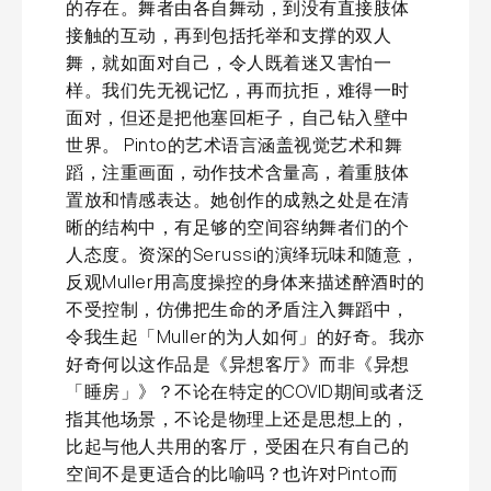
的存在。舞者由各自舞动，到没有直接肢体
接触的互动，再到包括托举和支撑的双人
舞，就如面对自己，令人既着迷又害怕一
样。我们先无视记忆，再而抗拒，难得一时
面对，但还是把他塞回柜子，自己钻入壁中
世界。 Pinto的艺术语言涵盖视觉艺术和舞
蹈，注重画面，动作技术含量高，着重肢体
置放和情感表达。她创作的成熟之处是在清
晰的结构中，有足够的空间容纳舞者们的个
人态度。资深的Serussi的演绎玩味和随意，
反观Muller用高度操控的身体来描述醉酒时的
不受控制，仿佛把生命的矛盾注入舞蹈中，
令我生起「Muller的为人如何」的好奇。我亦
好奇何以这作品是《异想客厅》而非《异想
「睡房」》？不论在特定的COVID期间或者泛
指其他场景，不论是物理上还是思想上的，
比起与他人共用的客厅，受困在只有自己的
空间不是更适合的比喻吗？也许对Pinto而