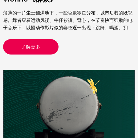
薄薄的一片尘土铺满地下，一些垃圾零星分布，城市后巷的既视
感。舞者穿着运动风褛、牛仔衫裤、背心，在节奏快而强劲的电
子音乐下，以慢动作影片似的姿态逐一出现；跳舞、喝酒、拥
抱、狂欢，呈现的整个画面既熟悉又陌生，在我眼中，这就是我
经历过Rave party（锐舞派对）的模样
了解更多