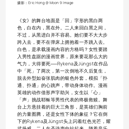
摄影：Eric Hong @ Moon 9 Image
《女》的舞台地面是「回」字形的黑白两
色，白在内，黑在外。二人来回白黑之间，
不过，从黑进白并不容易。她们要不大大步
跨入去，要不在弹床上拥抱着一齐跳入去。
白色，是承载漫画内容的方格吗？女性要踏
入男性盘踞的漫画世界，原来要花那么大的
气力，大得要死──Rykena及Jüngst在作品
中「死」了两次，第一次倒地不久后复生，
脱去外型如奋张肌肉的银色外套，模拟「扑
通、扑通」的心跳声，带动身体动作。漫画
英雄的动作借形声字助兴，女生以「心」
「声」挑战耶稣等男性代表的终极救赎。舞
台上方悬挂着的巨大三角形，是英雄们胸前
的力量图腾，还是女性下体的象征？它在倒
下的Rykena及Jüngst头上闪着红色光芒，耀
武扬威，二人在圣诗声中站起来，随着音乐