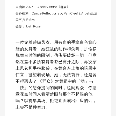
自由舞 2023：Gisèle Vienne《群众》
合办机构：Dance Reflections by Van Cleef & Arpels及法
国五月艺术节
摄影：Josh Rose
一位穿着碧绿风衣、用有血的手拿白色背心
袋的女舞者，她狂乱的动作和尖叫，拼命挣
脱舞台时间的限制，仿佛要破坏一切，但竟
然在差不多所有舞者都已离开之际，再次穿
上风衣和手持胶袋，在舞台左上角的暗黑中
伫立，凝望着现场。她，无法前行，还是舍
不得离去？ 《群众》对舞蹈中的「动」与
「快」的想像提问的同时，也问观众：你愿
意花点时间来看清楚眼前那个不起眼的他
吗？以提早离场、拒绝直面演出回应的话，
未尝不是种暴力。