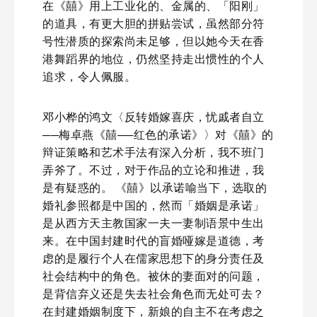
在《囍》用上工业化的、金属的、「阳刚」
的道具，有更大胆的拼贴尝试，虽然部分符
号性潜质的探索尚未足够，但以她今天在香
港舞蹈界的地位，仍然坚持走出惯性的个人
追求，令人佩服。
邓小桦的鸿文〈反转婚嫁喜庆，忧戚者自立
──梅卓燕《囍──红色的承诺》〉对《囍》的
辩证策略和艺术手法有深入分析，我不班门
弄斧了。不过，对于作品的立论和推进，我
是有疑惑的。 《囍》以承诺喻当下，选取的
婚礼参照都是中国的，然而「婚姻是承诺」
是从西方天主教国家一夫一妻制语景中生出
来。在中国封建时代的盲婚哑嫁是道德，考
虑的是履行个人在儒家思想下的身分责任及
社会结构中的角色。被休的妻面对的问题，
是背信弃义还是失去社会角色而无处可去？
在封建婚姻制度下，新娘的自主不在考虑之