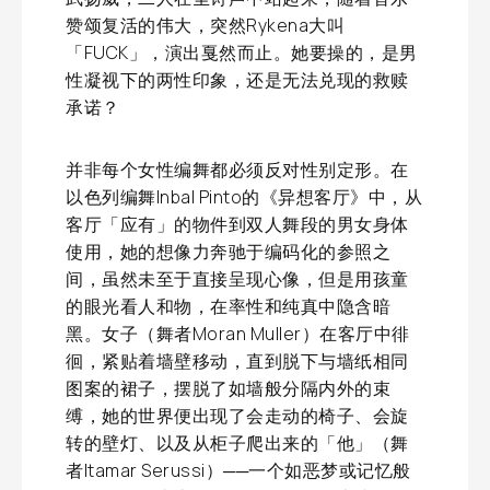
赞颂复活的伟大，突然Rykena大叫
「FUCK」，演出戛然而止。她要操的，是男
性凝视下的两性印象，还是无法兑现的救赎
承诺？
并非每个女性编舞都必须反对性别定形。在
以色列编舞Inbal Pinto的《异想客厅》中，从
客厅「应有」的物件到双人舞段的男女身体
使用，她的想像力奔驰于编码化的参照之
间，虽然未至于直接呈现心像，但是用孩童
的眼光看人和物，在率性和纯真中隐含暗
黑。女子（舞者Moran Muller）在客厅中徘
徊，紧贴着墙壁移动，直到脱下与墙纸相同
图案的裙子，摆脱了如墙般分隔内外的束
缚，她的世界便出现了会走动的椅子、会旋
转的壁灯、以及从柜子爬出来的「他」（舞
者Itamar Serussi）──一个如恶梦或记忆般