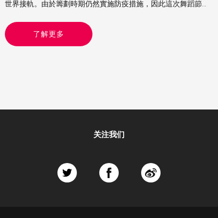
世界接軌。由於籌劃時期仍然實施防疫措施，因此這次舞蹈節的
節目以精簡為主，主要是雙人舞或獨舞。當中看了來自德國的
《女俠傳奇》、比利時的《沒有最壞》及以色列的《異想客
了解更多
廳》，各有特色，頗有驚喜
关注我们