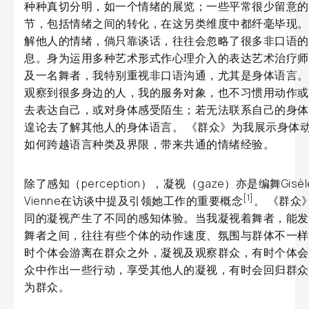
种种真切分明，如一个情绪的展览；一些平常很少留意的
节，包括情绪之间的转化，在这另类维度中都纤毫毕现。
解他人的情绪，倘只靠谈话，往往会忽略了很多非口语的
息。身为运用多种艺术形式作心理介入的表达艺术治疗师
及一名舞者，我特别重视非口语沟通，尤其是身体语言。
观察到很多身边的人，我的服务对象，也不习惯用动作或
去表达自己，或对身体感受陌生；若无法联系自己的身体
遑论去了解其他人的身体语言。 《群众》为我展示身体
如何跨越语言种类及界限，带来共通的情绪经验。
除了感知（perception），凝视（gaze）亦是编舞Gisèl
[1]
Vienne在访谈中提及引领她工作的重要概念
。 《群众
同的凝视产生了不同的感知体验。当我凝视着舞者，能发
舞者之间，往往有些个体的动作速度、氛围与群体不一样
时个体会游离在群众之外，凝视及观察群众，有时个体会
众中作出一些行动，享受其他人的凝视，有时会回归群众
为群众。