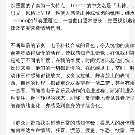
以重覆的节奏为一大特点；Trance的中文名是「出神」
思义，风格上呈现一种使人感觉出神或恍惚的氛围，继承
Techno的节奏重覆性，一首曲目通常更长，更重视以递
律及节奏营造情绪氛围。
不断重覆的节奏，电子科技合成的音色，令人恍惚的旋律
合舞者放得极慢的动作，使我感知产生错觉，好像我和舞
是处于不同的维度；在我的维度，时间流速比起他们快，
反过来看，他们的一切都是慢的。在此维度里，空间、时
动作三种感知都被放大、改变或拉扯。舞者脸上的表情、
西、拥抱的过程，都被观众双眼望得一清二楚，甚至有余
一查看。而随着电子音乐及动作的递进过程，渐渐我进入
种专注、近乎静观的状态，能够非常清晰地看见舞者所呈
细微情绪变化，亦感受到自身的情绪变化。
《群众》带领我以超越日常的感知体验，看见人的身体语
如何表达各种情绪。狂喜、愤怒、疲惫、惊恐、欲望、平