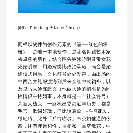
摄影：Eric Hong @ Moon 9 Image
同样以物件为创作元素的《囍──红色的承
诺》，是唯一本地创作，是著名舞蹈艺术家
梅卓燕的新作，结合围头哭嫁吟唱及帝女花
死婚明志，用婚嫁类比政治承诺，满台是婚
嫁仪式用品，文化符号处处发声，由出场的
中西合并礼服渡海到后来全红中式裙褂，以
及鬼马大妗陈建文（他做大妗的初衷是为同
性情侣主持婚事，本身就是一个社会符号）
为新人梳头，一路梳出香港近年历史，都是
明言，歌词好玩，但比较表象，些些嘲讽，
很轻巧。此外「乒铃嘭唥」奉茶如催逼的令
箭，还有弹床和性，血和布，高空散花，中