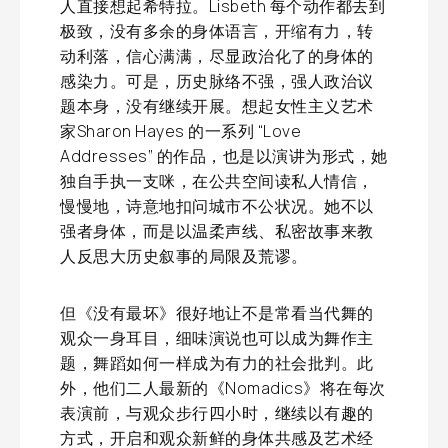
人直接想起希特拉。Lisbeth 每个动作都去到
极致，没有多余的身体语言，开缩有力，转
动利落，信心满满，尽显政治化了的身体的
感染力。可是，历史脉络不强，强人政治议
题本身，没有继续开展。想起女性主义艺术
家Sharon Hayes 的一系列 “Love
Addresses” 的作品，也是以演讲为形式，她
独自手执一支咪，在公共空间读私人情信，
慢慢地，诗意地扣问城市不公状况。她不以
强者身体，而是以温柔声线、私密故事来教
人反思大历史叙事的局限及荒谬。
但《没有最坏》很好地让不是常看当代舞的
观众一身耳目，细味演说也可以成为舞作主
题，舞蹈如何一样成为有力的社会批判。此
外，他们二人最新的《Nomadics》将在每次
表演前，与观众步行四小时，继续以有趣的
方式，开启和观众新鲜的身体共感及艺术经