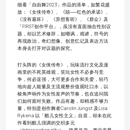
细看「自由舞2023」作品的清单，如繁花盛
放：《女侠传奇》、《囍──红色的承诺》、
《没有最坏》、《异想客听》、《群众》及
「FIRST创作平台」，虽没有直面抽击性别议
题，却以艺术修辞，如嘲讽，戏谑，符号的
再现政治，奇幻想像、创意忆记及表达方法
本身去打开对议题的探究。
打头阵的《女侠传奇》，玩味流行文化及漫
画里的不死英雄观，笑玩女性不必参与竞
争，何必逞强，大可更多合作和关爱，轻巧
地向超人能量及主流规整价值观吐口水，以
棱角声响作为女性发声的节奏，也在追问我
们如何面对失败。作品有趣，却稍感不够力
量，特别是创作舞者Carolin Jüngst 及Lisa
Rykena 以「酷儿女性主义」自居，却未在此
作看到酷儿强调的交织多元