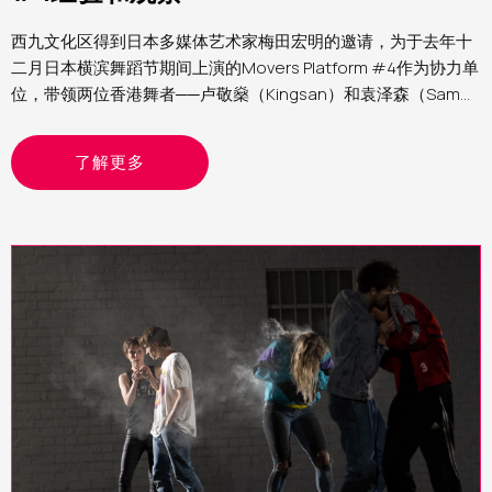
西九文化区得到日本多媒体艺术家梅田宏明的邀请，为于去年十
二月日本横滨舞蹈节期间上演的Movers Platform #4作为协力单
位，带领两位香港舞者──卢敬燊（Kingsan）和袁泽森（Sam）
参与第四届Movers Platform。笔者为西九文化区助理表演艺术
制作人（舞蹈）Yvonne，分享这个计划的经验和观察
了解更多