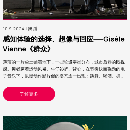
10.9.2024 |
舞蹈
感知体验的选择、想像与回应──Gisèle
Vienne《群众》
薄薄的一片尘土铺满地下，一些垃圾零星分布，城市后巷的既视
感。舞者穿着运动风褛、牛仔衫裤、背心，在节奏快而强劲的电
子音乐下，以慢动作影片似的姿态逐一出现；跳舞、喝酒、拥
抱、狂欢，呈现的整个画面既熟悉又陌生，在我眼中，这就是我
经历过Rave party（锐舞派对）的模样
了解更多