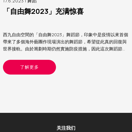
17.6.2023 |
舞蹈
「自由舞2023」充满惊喜
西九自由空間的「自由舞2023」舞蹈節，印象中是疫情以來首個
帶來了多個海外藝團作現場演出的舞蹈節，希望從此真的回復與
世界接軌。由於籌劃時期仍然實施防疫措施，因此這次舞蹈節的
節目以精簡為主，主要是雙人舞或獨舞。當中看了來自德國的
《女俠傳奇》、比利時的《沒有最壞》及以色列的《異想客
了解更多
廳》，各有特色，頗有驚喜
关注我们