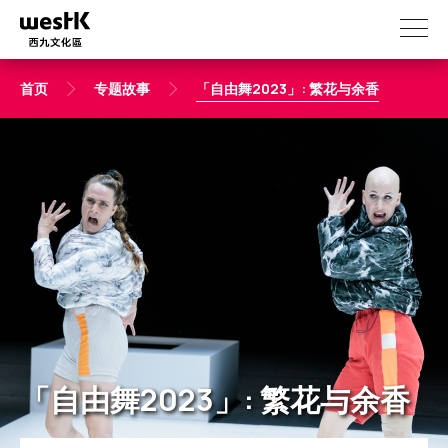
跳
转
到
主
首页
专题故事
「自由舞2023」: 繁花与余香
要
内
容
「自由舞2023」: 繁花与余香