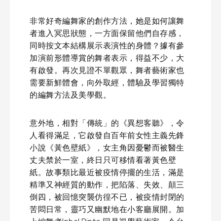
非常好奇編舞家的創作方法，她是如何讓舞
者進入冥思狀態，一方面保留他們自存感，
同時按文本結構展示表演性的身體？據有參
加演前形體導賞的舞者表示，得益不少，大
有啟發。再次見證不單觀眾，舞者藝術家也
需要新鮮體會，向外取經，體驗及學習獨特
的編舞方法及美學觀。
意外地，相對「傳統」的《異想客聽》，令
人看得滿足，它啟發自百年前女性主義先鋒
小說《黃色壁紙》，女主角因憂鬱而被醫生
丈夫禁於一室，終日只可移情看著黃色壁
紙。故事類比最近被疫情停擺的生活，滿是
精準又神經質的動作，把陷落、失效、顛三
倒四，被回憶突襲仿徨不已，被疫情封閉的
苦悶日常，靈巧又幽默地在小客廳展開。加