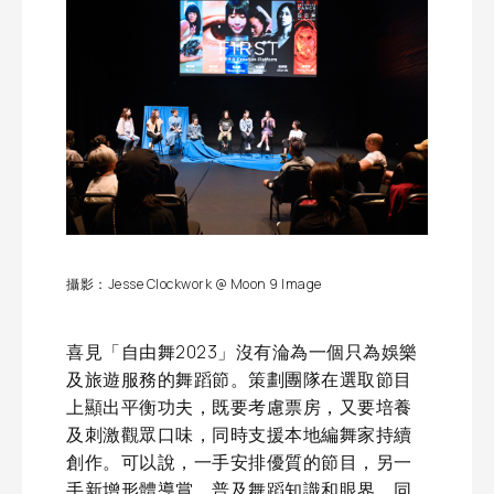
攝影：Jesse Clockwork @ Moon 9 Image
喜見「自由舞2023」沒有淪為一個只為娛樂
及旅遊服務的舞蹈節。策劃團隊在選取節目
上顯出平衡功夫，既要考慮票房，又要培養
及刺激觀眾口味，同時支援本地編舞家持續
創作。可以說，一手安排優質的節目，另一
手新增形體導賞，普及舞蹈知識和眼界，同