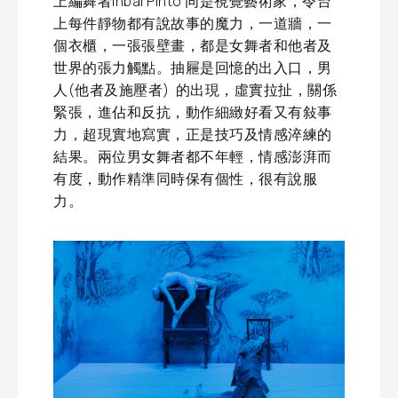
上編舞者Inbal Pinto 同是視覺藝術家，令台
上每件靜物都有說故事的魔力，一道牆，一
個衣櫃，一張張壁畫，都是女舞者和他者及
世界的張力觸點。抽屜是回憶的出入口，男
人(他者及施壓者) 的出現，虛實拉扯，關係
緊張，進佔和反抗，動作細緻好看又有敍事
力，超現實地寫實，正是技巧及情感淬練的
結果。兩位男女舞者都不年輕，情感澎湃而
有度，動作精準同時保有個性，很有說服
力。