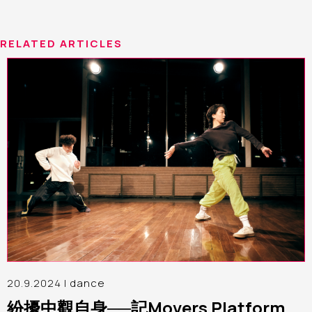
RELATED ARTICLES
20.9.2024 |
dance
紛擾中觀自身──記Movers Platform