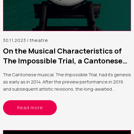
30.11.2023 |
theatre
On the Musical Characteristics of
The Impossible Trial, a Cantonese
Musical
The Cantonese musical,
The Impossible Trial
, had its genesis
as early as in 2014. After the preview performance in 2019
and subsequent artistic revisions, the long-awaited
premiere took place took place in September 2022, marking
a span of eight years since the commencement of the
Read more
preparation work