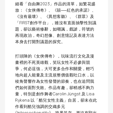
細看「自由舞2023」作品的清單，如繁花盛
放：《女俠傳奇》、《囍──紅色的承諾》、
《沒有最壞》、《異想客聽》、《群眾》及
「FIRST創作平台」，雖沒有直面抽擊性別議
題，卻以藝術修辭，如嘲諷，戲謔，符號的
再現政治，奇幻想像、創意憶記及表達方法
本身去打開對議題的探究。
打頭陣的《女俠傳奇》，玩味流行文化及漫
畫裡的不死英雄觀，笑玩女性不必參與競
爭，何必逞強，大可更多合作和關愛，輕巧
地向超人能量及主流規整價值觀吐口水，以
稜角聲響作為女性發聲的節奏，也在追問我
們如何面對失敗。作品有趣，卻稍感不夠力
量，特別是創作舞者Carolin Jüngst 及 Lisa
Rykena 以「酷兒女性主義」自居，卻未在此
作看到酷兒強調的交織多元
(Intersectionality)，跨界並存，更沒有顯出