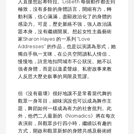
人直接想起希特拉。Lisbeth 每個動作都去到
極致，沒有多餘的身體語言，開縮有力，轉
動利落，信心滿滿，盡顯政治化了的身體的
感染力。可是，歷史脈絡不強，強人政治議
題本身，沒有繼續開展。想起女性主義藝術
家Sharon Hayes 的一系列 “Love
Addresses” 的作品，也是以演講為形式，她
獨自手執一支咪，在公共空間讀私人情信，
慢慢地，詩意地扣問城市不公狀況。她不以
強者身體，而是以溫柔聲線、私密故事來教
人反思大歷史叙事的局限及荒謬。
但《沒有最壞》很好地讓不是常看當代舞的
觀眾一身耳目，細味演說也可以成為舞作主
題，舞蹈如何一樣成為有力的社會批判。此
外，他們二人最新的《Nomadics》將在每次
表演前，與觀眾步行四小時，繼續以有趣的
方式，開啟和觀眾新鮮的身體共感及藝術經