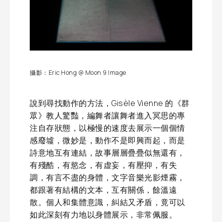
攝影：Eric Hong @ Moon 9 Image
說到尋找動作的方法，Gisèle Vienne 的《群
眾》教人驚豔，編舞者讓舞者進入冥思的專
注自存狀態，以極慢的速度去展示一個個情
感廢墟，微妙是，動作不是即興而起，而是
詩意地互有連結，故事層層疊疊似無還有，
有殘酷，有慾念，有虚妄，有壓抑，有失
調，有言不盡的身體，文字音樂光影煙霧，
都跟著有結構的文本，互有關係，餘溫遠
散。個人和集體意識，糾結又矛盾，竟可以
如此深刻有力地以身體展示，非常佩服。