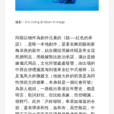
攝影：Eric Hong @ Moon 9 Image
同樣以物件為創作元素的《囍──紅色的承
諾》，是唯一本地創作，是著名舞蹈藝術家
梅卓燕的新作，結合圍頭哭嫁吟唱及帝女花
死婚明志，用婚嫁類比政治承諾，滿台是婚
嫁儀式用品，文化符號處處發聲，由出場的
中西合併禮服渡海到後來全紅中式裙褂，以
及鬼馬大妗陳建文（他做大妗的初衷是為同
性情侶主持婚事，本身就是一個社會符號）
為新人梳頭，一路梳出香港近年歷史，都是
明言，歌詞好玩，但比較表象，些些嘲諷，
很輕巧。此外「乒鈴嘭唥」奉茶如催逼的令
箭，還有彈床和性，血和布，高空散花，中