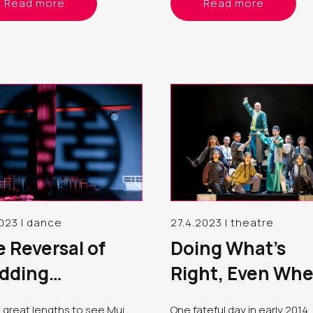
Read more
Read more
y）分別處理；正如交叉性
野，刺激創意。適逢今年自由
ertextuality）理論框架的立
辦「自由舞」，順理成章也建
生理性別不過是組成「文化個
「FIRST創作平台」，邀請其
的眾多面向之一，重要的是察覺
曾參與「國際創意交流計劃」
與面向的交織和重疊如何為個人
蹈藝術家，於四月底及五月頭
壓迫，或賦權
週日黃昏，分兩批在自由空間
進行分享
023 | dance
27.4.2023 | theatre
 Reversal of
Doing What’s
dding
Right, Even Wh
ebrations, the
It’s Hard
t great lengths to see Mui
One fateful day in early 2014,