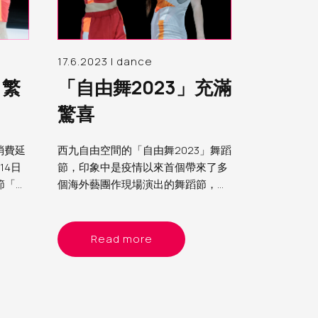
17.6.2023 | dance
 繁
「自由舞2023」充滿
驚喜
消費延
西九自由空間的「自由舞2023」舞蹈
14日
節，印象中是疫情以來首個帶來了多
節「自
個海外藝團作現場演出的舞蹈節，希
作品，讓
望從此真的回復與世界接軌。由於籌
題
劃時期仍然實施防疫措施，因此這次
舞蹈節的節目以精簡為主，主要是雙
Read more
人舞或獨舞。當中看了來自德國的
《女俠傳奇》、比利時的《沒有最
壞》及以色列的《異想客廳》，各有
特色，頗有驚喜