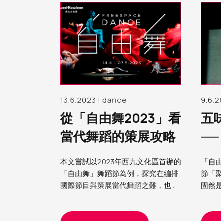
13.6.2023 | dance
9.6.2
從「自由舞2023」看
五
當代舞蹈的策展攻略
─
本文嘗試以2023年西九文化區首辦的
「自由
「自由舞」舞蹈節為例，探究在編排
節「
國際節目與策展當代舞蹈之難，也思
固然
索如何按著本土經驗繼續摸石過河而
體」
前行
自覺地
body