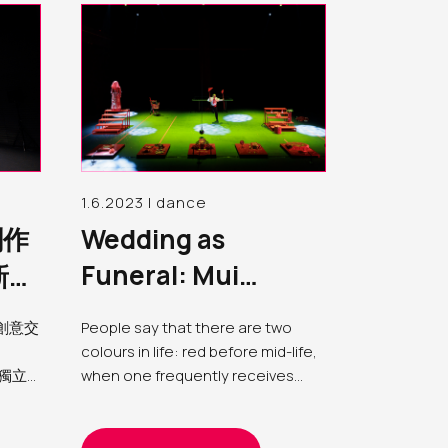
1.6.2023 | dance
創作
Wedding as
Funeral: Mui
新世
Cheuk-yin’s Double
創意交
People say that there are two
Happiness
colours in life: red before mid-life,
地獨立
when one frequently receives
流活
wedding invitations from old
創作
classmates and good friends; and
打開視
white after mid-life, as one begins