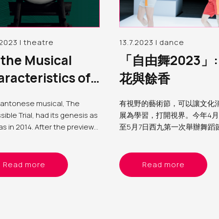
.2023 | theatre
13.7.2023 | dance
the Musical
「自由舞2023」:
racteristics of
花與餘香
 Impossible
antonese musical,
The
有視野的藝術節，可以讓文化
al, a Cantonese
ible Trial
, had its genesis as
展為學習，打開視界。今年4月
sical
as in 2014. After the preview
至5月7日西九第一次舉辦舞蹈
rmance in 2019 and
由舞2023」，聚焦女編舞家
quent artistic revisions, the
人邂逅美麗，同時深思社會議
awaited premiere took place
Read more
Read more
place in September 2022,
ng a span of eight years
 the commencement of the
ration work