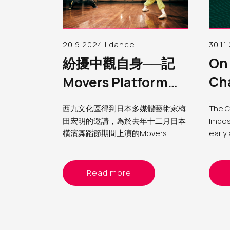
20.9.2024 | dance
30.11
紛擾中觀自身──記
On 
Cha
Movers Platform
The
#4經驗和觀察
西九文化區得到日本多媒體藝術家梅
The C
Tri
田宏明的邀請，為於去年十二月日本
Imposs
橫濱舞蹈節期間上演的Movers
Mu
early 
Platform #4作為協力單位，帶領兩
perfo
位香港舞者──盧敬燊（Kingsan）和
subse
袁澤森（Sam）參與第四屆Movers
long-
Read more
Platform。筆者為西九文化區助理表
took 
演藝術製作人（舞蹈）Yvonne，分
marki
享這個計劃的經驗和觀察
since
prepa