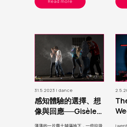
Read more
bod
（int
論：
人」
面向
帶來
31.5.2023 | dance
2.5.2
感知體驗的選擇、想
The
We
像與回應──Gisèle
Cel
Vienne《群眾》
薄薄的一片塵土舖滿地下，一些垃圾
I wen