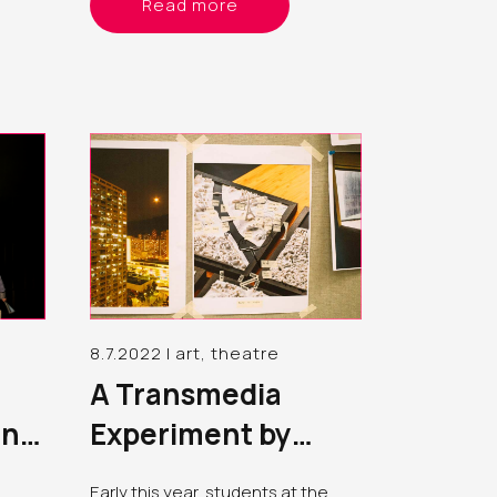
Read more
空間首
to farewell peers or the older
立了
generation at funerals
中六位
的女舞
的兩個
細盒內
8.7.2022 | art, theatre
A Transmedia
en
Experiment by
Students at the
Early this year, students at the