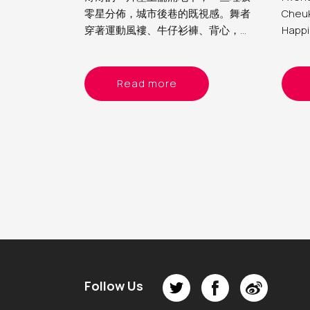
Au
零星分佈，城市後巷的既視感。舞者
Cheuk
穿著運動風褸、牛仔衫褲、背心，在
Th
Happi
節奏快而強勁的電子音樂下，以慢動
(“Dou
So
作影片似的姿態逐一出現；跳舞、喝
part 
酒、擁抱、狂歡，呈現的整個畫面既
Ch
2023"
Read more
熟悉又陌生，在我眼中，這就是我經
every
Do
歷過 Rave party（銳舞派對）的模樣
perfo
The
one, e
dance
expe
Follow Us