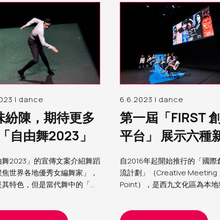
023 | dance
6.6.2023 | dance
味紛陳，期待更多
第一屆「FIRST 
─「自由舞2023」
平台」 展示六種
代舞蹈創作可能
舞2023」的宣傳文案介紹舞蹈
自2016年起開始推行的「國際
聚焦世界各地優秀女編舞家」，
流計劃」（Creative Meeting
是其特色，但是當代舞中的「身
Point），是西九文化區為本
意涵複雜，不少創作者和觀眾會
舞蹈藝術家所策劃的跨地域交
把「肉體身體」（somatic
動，旨在替一眾有潛質的舞蹈
）與文化身體（cultural
人，連結海外藝術家及機構，