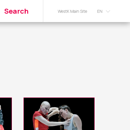
Search
WestK Main Site
EN