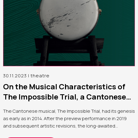
30.11.2023 |
theatre
On the Musical Characteristics of
The Impossible Trial, a Cantonese
Musical
The Cantonese musical,
The Impossible Trial
, had its genesis
as early as in 2014. After the preview performance in 2019
and subsequent artistic revisions, the long-awaited
premiere took place took place in September 2022, marking