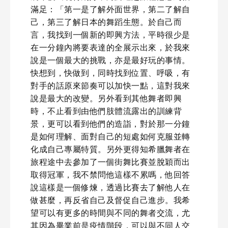
滿足：「第一是了解外面世界，第二了解自
己，第三了解日本的舞蹈生態。於自己而
言，我找到一個新的即興方法，平時很少是
在一分鐘內將要表達的全展示出來，於我來
說是一個最大的挑戰，亦是最好玩的事情。
快想到，快做到，同時找到位置、呼吸，有
對手的話原來節奏可以加快一點，這對我來
說是最大的改變。另外看到其他舞者即興
時，不止看到由他們肢體流露出的訓練背
景，更可以看到他們的造詣，對於那一分鐘
是如何理解、面對自己的短處如何克服並轉
化成自己專屬特質。另外更得知希臘舞者在
旅程途中去參加了一個街舞比賽並脫穎而出
取得冠軍，我不禁問他這樣不累嗎，他回答
說這樣是一個修煉，透過比賽去了解他人在
做甚麼，再反省自己及督促自己進步。我希
望可以有更多的時間與不同的舞者交流，尤
其因為畢業前是疫情階段，可以與不同人交