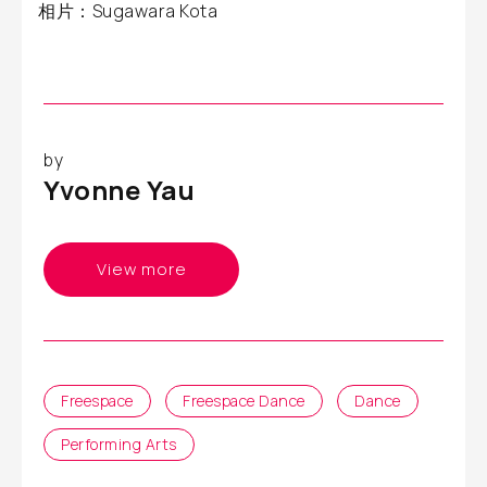
相片：Sugawara Kota
by
Yvonne Yau
View more
Freespace
Freespace Dance
Dance
Performing Arts