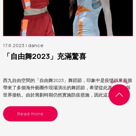
17.6.2023 |
dance
「自由舞2023」充滿驚喜
西九自由空間的「自由舞2023」舞蹈節，印象中是疫情以來首個
帶來了多個海外藝團作現場演出的舞蹈節，希望從此真的回復與
世界接軌。由於籌劃時期仍然實施防疫措施，因此這次舞蹈節的
節目以精簡為主，主要是雙人舞或獨舞。當中看了來自德國的
《女俠傳奇》、比利時的《沒有最壞》及以色列的《異想客
Read more
廳》，各有特色，頗有驚喜