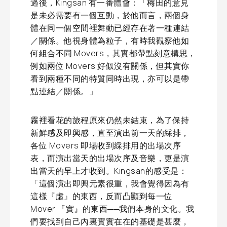
過後，Kingsan 有一番體會：「梅田的意見
是未必需要有一個互動，於他而言，兩個身
體在同一個空間裡舞動已經存在著一種連結
／關係。他視身體為粒子，有時我觀察他如
何組合不同 Movers，其實都帶點刻意構思，
例如兩位 Movers 好似沒有關係，但其實你
看到兩種不同的特質同時出現，亦可以是帶
點連結／關係。」
霧裡看花的旅程原來仍然未結束，為了保持
新鮮感及即興感，直至演出前一天的綵排，
各位 Movers 即場收到綵排用的出場次序
表，而演出當天的出場次序及音樂，更是演
出當天的早上才收到。Kingsan的感受是：
「這個演出即興元素很重，我會覺得因為有
這樣『虛』的東西，反而凸顯到每一位
Mover 『實』的東西──我們本身的文化。我
們要找到自己內裏實實在在的基礎是甚麼，