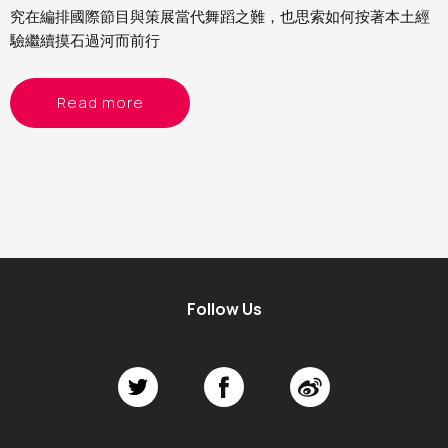
究在編排國際節目與策展當代舞蹈之難，也思索如何按著本土經
驗繼續摸石過河而前行
Read more
Follow Us