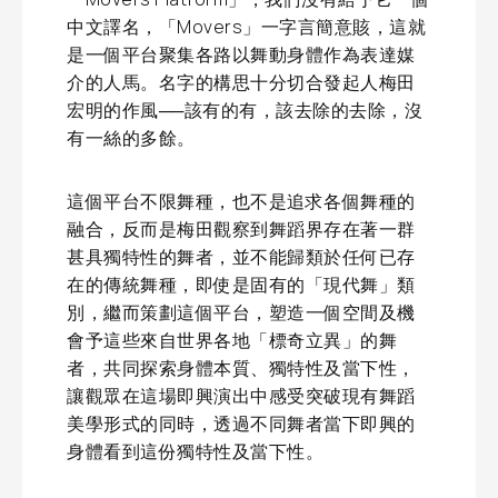
中文譯名，「Movers」一字言簡意賅，這就
是一個平台聚集各路以舞動身體作為表達媒
介的人馬。名字的構思十分切合發起人梅田
宏明的作風──該有的有，該去除的去除，沒
有一絲的多餘。
這個平台不限舞種，也不是追求各個舞種的
融合，反而是梅田觀察到舞蹈界存在著一群
甚具獨特性的舞者，並不能歸類於任何已存
在的傳統舞種，即使是固有的「現代舞」類
別，繼而策劃這個平台，塑造一個空間及機
會予這些來自世界各地「標奇立異」的舞
者，共同探索身體本質、獨特性及當下性，
讓觀眾在這場即興演出中感受突破現有舞蹈
美學形式的同時，透過不同舞者當下即興的
身體看到這份獨特性及當下性。