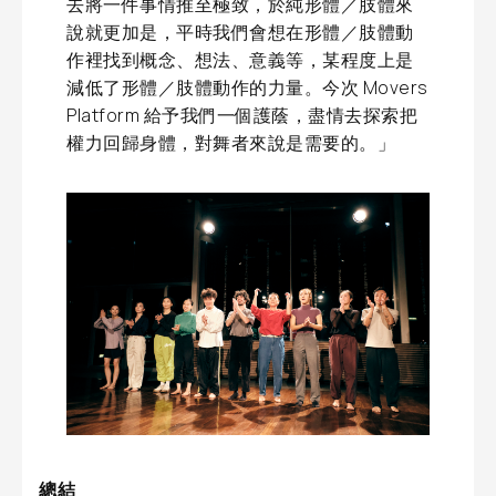
去將一件事情推至極致，於純形體／肢體來
說就更加是，平時我們會想在形體／肢體動
作裡找到概念、想法、意義等，某程度上是
減低了形體／肢體動作的力量。今次 Movers
Platform 給予我們一個護蔭，盡情去探索把
權力回歸身體，對舞者來說是需要的。」
總結