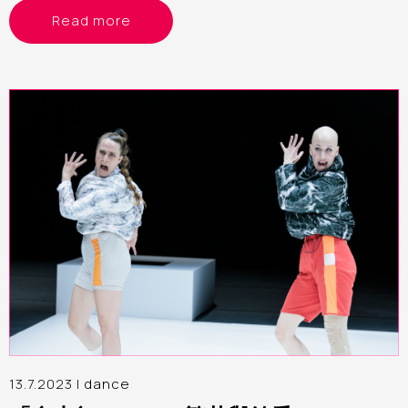
a span of eight years since the commencement of the
Read more
preparation work
13.7.2023 |
dance