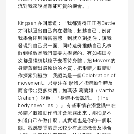
流對我來說是難能可貴的機會。」
Kingsan 亦回應道：「我都覺得正正有Battle
才可以逼出自己內在潛能，超越自己，例如
我學會即興時當靈感一到就立刻捉住，讓我
發現到自己另一面。同時這份推動自己凡事
做到極致是我們需要去學習的。有如梅田今
次都是繼續以粒子去看待身體，把 Movers的
身體蒸餾出最原始的本質，把形體／肢體動
作探索到極致，我認為是一個Celebration of
movement。只專注在 形體／肢體動作時反
而會帶出更多東西，如瑪莎‧葛蘭姆（Martha
Graham）說過：『身體不會說謊。（The
body never lies. ）』 有些事情在潛意識中在
形體／肢體動作時才會流露出來，那怕是不
知道自己在做什麼，其實這也是你的一個狀
態。我感覺香港是比較少有這些機會及場合