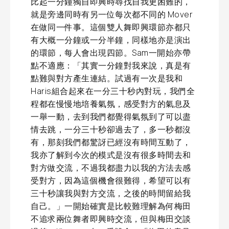
比起一分鐘獨自即興時尋找自我更困難的，
就是旁邊同時有另一位每次都不同的 Mover
在做同一件事。這個雙人舞即興環節亦都只
有大概一分鐘或一分半鐘，同樣地亦是演出
的環節，每人會出現四節。Sam一開始亦帶
點不適應：「其實一分鐘對我來說，真是有
點難與對方產生連結。試過有一次是我和
Haris組合起來在一分三十秒內對玩，我們全
程都在慢慢地培養氣氛，感受對方的氣息及
一舉一動，去到我們都覺得氣氛到了可以盡
情去跳，一分三十秒卻過去了，多一秒都沒
有，那刻我們都驚訝已經沒有時間互動了，
我亦了解到今次的模式是沒有很多時間去和
對方做交流，不過我都盡力以我的方法去感
受對方，因為這個機會很難得，希望可以有
三十秒讓我與對方交流，之後的時間留給我
自己。」一開始確實是比較難理解為何梅田
不追求兩位舞者即興時交流，但與梅田交談