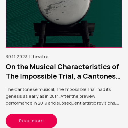
30.11.2023 | theatre
On the Musical Characteristics of
The Impossible Trial, a Cantonese
Musical
The Cantonese musical, The Impossible Trial, had its
genesis as early as in 2014. After the preview
performance in 2019 and subsequent artistic revisions,
the long-awaited premiere took place took place in
September 2022, marking a span of eight years since the
Read more
commencement of the preparation work