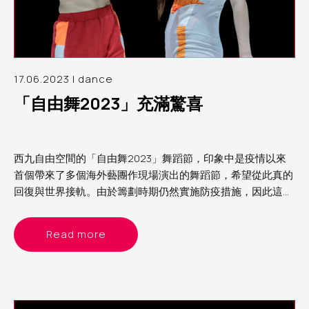
17.06.2023 | dance
「自由舞2023」充滿驚喜
西九自由空間的「自由舞2023」舞蹈節，印象中是疫情以來
首個帶來了多個海外藝團作現場演出的舞蹈節，希望從此真的
回復與世界接軌。由於籌劃時期仍然實施防疫措施，因此這次
舞蹈節的節目以精簡為主，主要是雙人舞或獨舞。當中看了來
自德國的《女俠傳奇》、比利時的《沒有最壞》及以色列的
Read more
《異想客廳》，各有特色，頗有驚喜