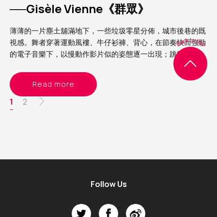
──Gisèle Vienne《群眾》
薄薄的一片塵土舖滿地下，一些垃圾零星分佈，城市後巷的既
視感。舞者穿著運動風褸、牛仔衫褲、背心，在節奏快而強勁
的電子音樂下，以慢動作影片似的姿態逐一出現；跳舞、喝
酒、擁抱、狂歡，呈現的整個畫面既熟悉又陌生，在我眼中，
這就是我經歷過 Rave party（銳舞派對）的模樣
Read more
Pagination
Current
1
Page
2
page
Follow Us