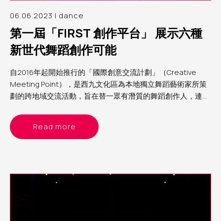
06.06.2023 | dance
第一屆「FIRST 創作平台」 展示六種
新世代舞蹈創作可能
自2016年起開始推行的「國際創意交流計劃」（Creative
Meeting Point），是西九文化區為本地獨立舞蹈藝術家所策
劃的跨地域交流活動，旨在替一眾有潛質的舞蹈創作人，連結
海外藝術家及機構，打開視野，刺激創意。適逢今年自由空間
首辦「自由舞」，順理成章也建立了「FIRST創作平台」，邀
Read more
請其中六位曾參與「國際創意交流計劃」的女舞蹈藝術家，於
四月底及五月頭的兩個週日黃昏，分兩批在自由空間細盒內進
行分享