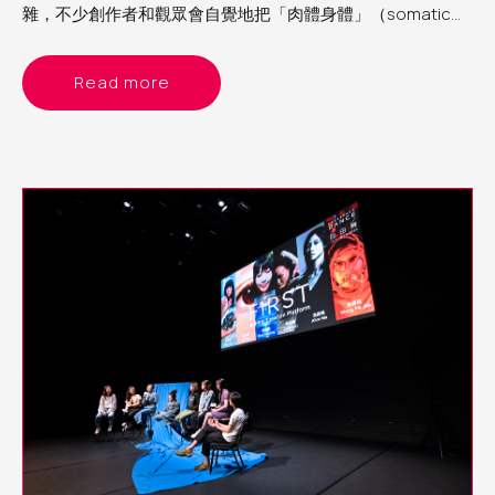
雜，不少創作者和觀眾會自覺地把「肉體身體」（somatic
body）與文化身體（cultural body）分別處理；正如交叉性
（intertextuality）理論框架的立論：生理性別不過是組成
Read more
「文化個人」的眾多面向之一，重要的是察覺面向與面向的交
織和重疊如何為個人帶來壓迫，或賦權