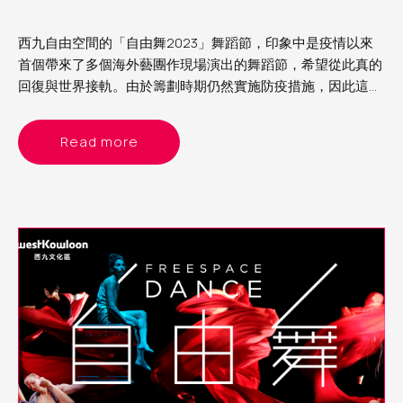
西九自由空間的「自由舞2023」舞蹈節，印象中是疫情以來
首個帶來了多個海外藝團作現場演出的舞蹈節，希望從此真的
回復與世界接軌。由於籌劃時期仍然實施防疫措施，因此這次
舞蹈節的節目以精簡為主，主要是雙人舞或獨舞。當中看了來
自德國的《女俠傳奇》、比利時的《沒有最壞》及以色列的
Read more
《異想客廳》，各有特色，頗有驚喜