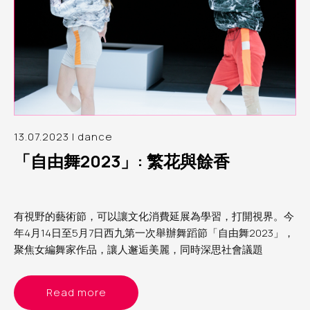
13.07.2023 | dance
「自由舞2023」: 繁花與餘香
有視野的藝術節，可以讓文化消費延展為學習，打開視界。今
年4月14日至5月7日西九第一次舉辦舞蹈節「自由舞2023」，
聚焦女編舞家作品，讓人邂逅美麗，同時深思社會議題
Read more