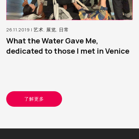
26.11.2019 | 艺术, 展览, 日常
What the Water Gave Me,
dedicated to those I met in Venice
了解更多