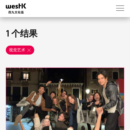
跳
转
到
主
要
1 个结果
内
容
视觉艺术