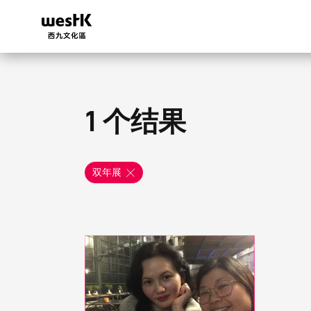
跳
转
到
主
要
内
容
1 个结果
双年展