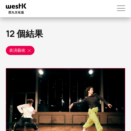
移
至
主
內
容
12 個結果
表演藝術