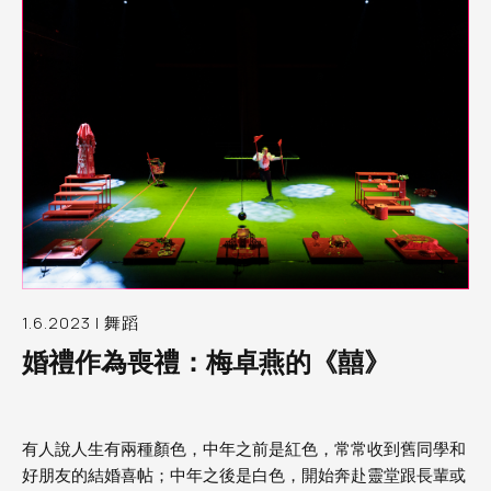
1.6.2023 | 舞蹈
婚禮作為喪禮：梅卓燕的《囍》
有人說人生有兩種顏色，中年之前是紅色，常常收到舊同學和
好朋友的結婚喜帖；中年之後是白色，開始奔赴靈堂跟長輩或