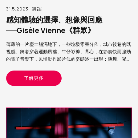
31.5.2023 | 舞蹈
感知體驗的選擇、想像與回應
──Gisèle Vienne《群眾》
薄薄的一片塵土舖滿地下，一些垃圾零星分佈，城市後巷的既
視感。舞者穿著運動風褸、牛仔衫褲、背心，在節奏快而強勁
的電子音樂下，以慢動作影片似的姿態逐一出現；跳舞、喝
酒、擁抱、狂歡，呈現的整個畫面既熟悉又陌生，在我眼中，
這就是我經歷過 Rave party（銳舞派對）的模樣
了解更多