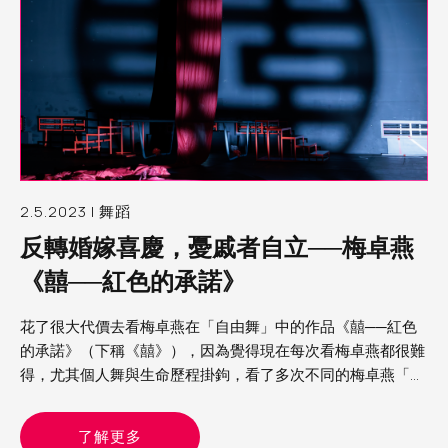
2.5.2023 | 舞蹈
反轉婚嫁喜慶，憂戚者自立──梅卓燕
《囍──紅色的承諾》
花了很大代價去看梅卓燕在「自由舞」中的作品《囍──紅色
的承諾》（下稱《囍》），因為覺得現在每次看梅卓燕都很難
得，尤其個人舞與生命歷程掛鉤，看了多次不同的梅卓燕「日
記」作品，彷彿已經隨著她的生命走了很多路，份外知道一切
的難
了解更多