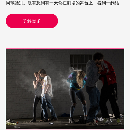
同輩話別。沒有想到有一天會在劇場的舞台上，看到一齣結合
這兩種顏色及其象徵含義的舞蹈，那是由梅卓燕編舞、陳建文
共同演出的《囍—紅色的承諾》，場刊說要「從婚嫁習俗反思
了解更多
誠信與承諾」，卻從女子的婚嫁命運延伸一個城市的身世。舞
台上的梅卓燕有兩套衣服，開頭是一襲上衣下裳的白色婚紗，
後來換上中式的紅色裙褂，然而，白色在西式是禮服，在華人
的傳統卻是喪服，「婚禮作為喪禮」由是貫串整個演出，並且
牽引喜慶與死亡、承諾與暴力等雙重意義，這是一個逆反「儀
典」（ritual）的故事，同時也是一個時代的「寓言」
（allegory）。