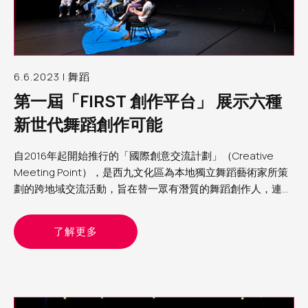
6.6.2023 | 舞蹈
第一屆「FIRST 創作平台」 展示六種
新世代舞蹈創作可能
自2016年起開始推行的「國際創意交流計劃」（Creative
Meeting Point），是西九文化區為本地獨立舞蹈藝術家所策
劃的跨地域交流活動，旨在替一眾有潛質的舞蹈創作人，連結
海外藝術家及機構，打開視野，刺激創意。適逢今年自由空間
首辦「自由舞」，順理成章也建立了「FIRST創作平台」，邀
了解更多
請其中六位曾參與「國際創意交流計劃」的女舞蹈藝術家，於
四月底及五月頭的兩個週日黃昏，分兩批在自由空間細盒內進
行分享