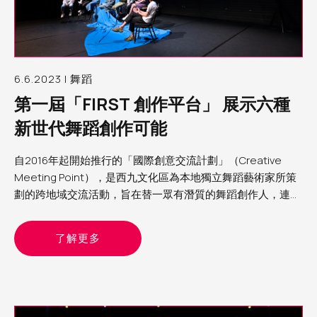
6.6.2023 | 舞蹈
第一屆「FIRST 創作平台」 展示六種
新世代舞蹈創作可能
自2016年起開始推行的「國際創意交流計劃」（Creative
Meeting Point），是西九文化區為本地獨立舞蹈藝術家所策
劃的跨地域交流活動，旨在替一眾有潛質的舞蹈創作人，連結
海外藝術家及機構，打開視野，刺激創意。適逢今年自由空間
首辦「自由舞」，順理成章也建立了「FIRST創作平台」，邀
了解更多
請其中六位曾參與「國際創意交流計劃」的女舞蹈藝術家，於
四月底及五月頭的兩個週日黃昏，分兩批在自由空間細盒內進
行分享