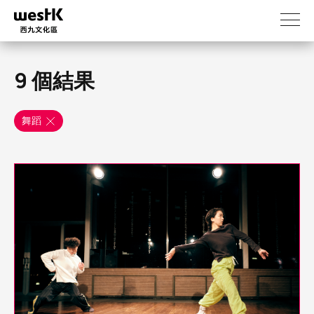
移
至
主
內
容
9 個結果
舞蹈