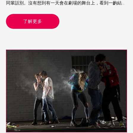
同輩話別。沒有想到有一天會在劇場的舞台上，看到一齣結合
這兩種顏色及其象徵含義的舞蹈，那是由梅卓燕編舞、陳建文
共同演出的《囍—紅色的承諾》，場刊說要「從婚嫁習俗反思
了解更多
誠信與承諾」，卻從女子的婚嫁命運延伸一個城市的身世。舞
台上的梅卓燕有兩套衣服，開頭是一襲上衣下裳的白色婚紗，
後來換上中式的紅色裙褂，然而，白色在西式是禮服，在華人
的傳統卻是喪服，「婚禮作為喪禮」由是貫串整個演出，並且
牽引喜慶與死亡、承諾與暴力等雙重意義，這是一個逆反「儀
典」（ritual）的故事，同時也是一個時代的「寓言」
（allegory）。