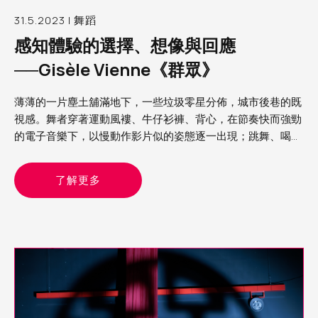
31.5.2023 | 舞蹈
感知體驗的選擇、想像與回應
──Gisèle Vienne《群眾》
薄薄的一片塵土舖滿地下，一些垃圾零星分佈，城市後巷的既
視感。舞者穿著運動風褸、牛仔衫褲、背心，在節奏快而強勁
的電子音樂下，以慢動作影片似的姿態逐一出現；跳舞、喝
酒、擁抱、狂歡，呈現的整個畫面既熟悉又陌生，在我眼中，
這就是我經歷過 Rave party（銳舞派對）的模樣
了解更多