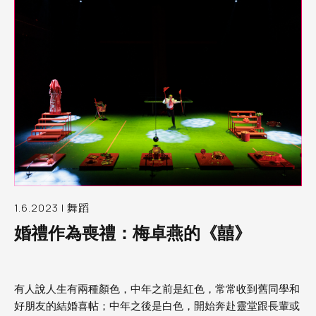
1.6.2023 | 舞蹈
婚禮作為喪禮：梅卓燕的《囍》
有人說人生有兩種顏色，中年之前是紅色，常常收到舊同學和
好朋友的結婚喜帖；中年之後是白色，開始奔赴靈堂跟長輩或