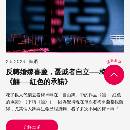
2.5.2023 | 舞蹈
反轉婚嫁喜慶，憂戚者自立──梅卓燕
《囍──紅色的承諾》
花了很大代價去看梅卓燕在「自由舞」中的作品《囍──紅色
的承諾》（下稱《囍》），因為覺得現在每次看梅卓燕都很難
得，尤其個人舞與生命歷程掛鉤，看了多次不同的梅卓燕「日
記」作品，彷彿已經隨著她的生命走了很多路，份外知道一切
的難
了解更多