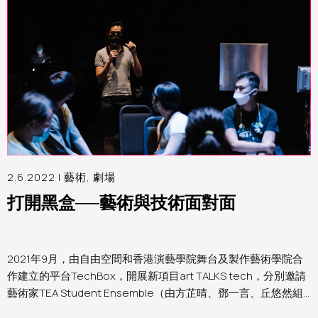
2.6.2022 |
藝術
,
劇場
打開黑盒──藝術與技術面對面
2021年9月，由自由空間和香港演藝學院舞台及製作藝術學院合
作建立的平台TechBox，開展新項目art TALKS tech，分別邀請
藝術家TEA Student Ensemble（由方芷晴、鄧一言、丘悠然組
成）、黃智銓與何子洋進駐自由空間細盒，與TechBox團隊研究