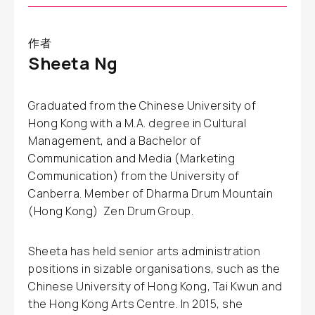
作者
Sheeta Ng
Graduated from the Chinese University of
Hong Kong with a M.A. degree in Cultural
Management, and a Bachelor of
Communication and Media (Marketing
Communication) from the University of
Canberra. Member of Dharma Drum Mountain
(Hong Kong) Zen Drum Group.
Sheeta has held senior arts administration
positions in sizable organisations, such as the
Chinese University of Hong Kong, Tai Kwun and
the Hong Kong Arts Centre. In 2015, she