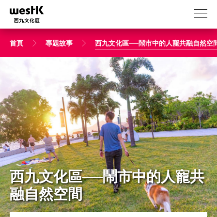
移
至
主
內
首頁
專題故事
西九文化區──鬧市中的人寵共融自然空
容
西九文化區──鬧市中的人寵共
融自然空間