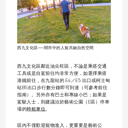
西九文化區──鬧市中的人寵共融自然空間
西九文化區鄰近油尖旺區，不論是乘搭交通
工具或是自駕前往均非常方便，如選擇乘搭
港鐵前往，在九龍站的 E4／E5 出口或柯士甸
站B5出口步行數分鐘即可到達（可參考前往
指南）。另外亦有巴士和專線小巴；如果是
駕駛人士，則建議泊於藝術公園（E區）停車
場的
時租車位
。
區內不僅歡迎寵物進入，更重要是藝術公