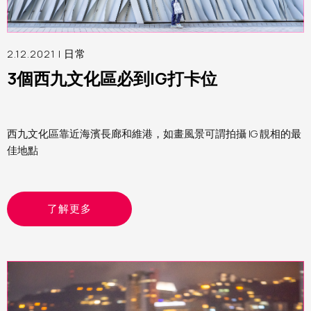
2.12.2021 |
日常
3個西九文化區必到IG打卡位
西九文化區靠近海濱長廊和維港，如畫風景可謂拍攝 IG 靚相的最
佳地點
了解更多