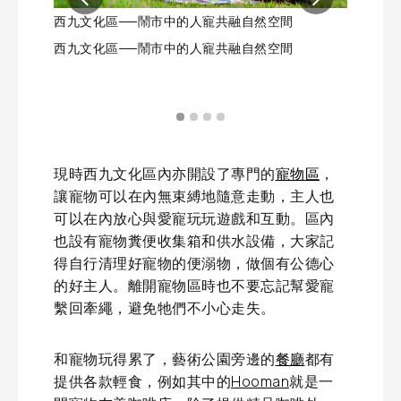
西九文化區──鬧市中的人寵共融自然空間
西九文化
西九文化區──鬧市中的人寵共融自然空間
西九文化
現時西九文化區內亦開設了專門的
寵物區
，
讓寵物可以在內無束縛地隨意走動，主人也
可以在內放心與愛寵玩玩遊戲和互動。區內
也設有寵物糞便收集箱和供水設備，大家記
得自行清理好寵物的便溺物，做個有公德心
的好主人。離開寵物區時也不要忘記幫愛寵
繫回牽繩，避免牠們不小心走失。
和寵物玩得累了，藝術公園旁邊的
餐廳
都有
提供各款輕食，例如其中的
Hooman
就是一