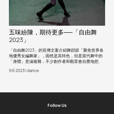
五味紛陳，期待更多──「自由舞
2023」
「自由舞2023」的宣傳文案介紹舞蹈節「聚焦世界各
地優秀女編舞家」，固然是其特色，但是當代舞中的
「身體」意涵複雜，不少創作者和觀眾會自覺地把
「肉體身體」（somatic body）與文化身體（cultural
9.6.2023 | dance
body）分別處理；正如交叉性（intertextuality）理
論框架的立論：生理性別不過是組成「文化個人」的
眾多面向之一，重要的是察覺面向與面向的交織和重
疊如何為個人帶來壓迫，或賦權
Follow Us