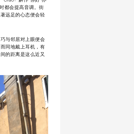
”时都会提高音调。街
抱著远足的心态便会轻
。
碰巧与邻居对上眼便会
约而同地戴上耳机，有
之间的距离是这么近又