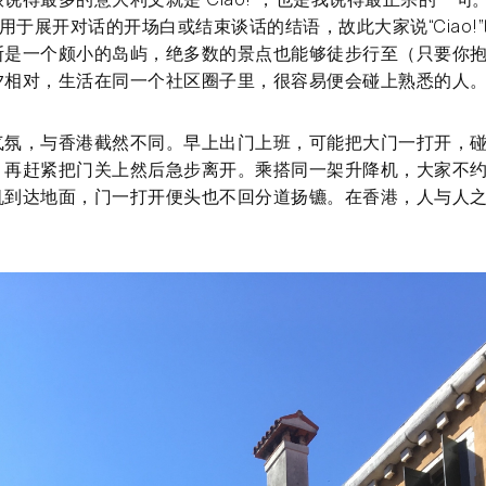
常用于展开对话的开场白或结束谈话的结语，故此大家说“Ciao!
斯是一个颇小的岛屿，绝多数的景点也能够徒步行至（只要你
夕相对，生活在同一个社区圈子里，很容易便会碰上熟悉的人
气氛，与香港截然不同。早上出门上班，可能把大门一打开，
，再赶紧把门关上然后急步离开。乘搭同一架升降机，大家不
机到达地面，门一打开便头也不回分道扬镳。在香港，人与人