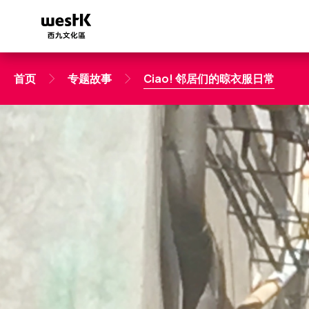
跳
转
到
主
要
首页
专题故事
Ciao! 邻居们的晾衣服日常
内
容