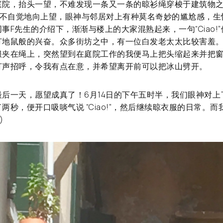
庭院，抬头一望，不难发现一条又一条的晾衫绳穿梭于建筑物
便不自觉地向上望，眼神与邻居对上有种莫名奇妙的尴尬感，
事F先生的介绍下，渐渐与楼上的大家混熟起来，一句“Ciao!
打地鼠般的兴奋。众多街坊之中，有一位白发老太太比较害羞
服夹在绳上，突然望到在庭院工作的我便马上把头缩起来并把
打声招呼，令我有点在意，并希望离开前可以把冰山劈开。
后一天，愿望成真了！6月14日的下午五时半，我们眼神对上
两秒，便开口吸啖气说 “Ciao!”，然后继续晾衣服的日常。
)