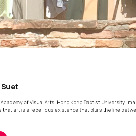
 Suet
cademy of Visual Arts, Hong Kong Baptist University., maj
 that art is a rebellious existence that blurs the line betw