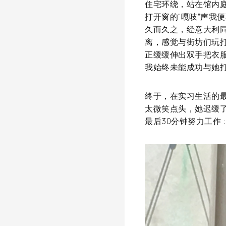
住宅环绕，站在馆内
打开窗的“嘎吱”声我
久而久之，经意大利同
离，感觉与街坊们玩
正缓缓伸出双手把衣
我始终未能成功与她
终于，在实习生活的最
太微笑点头，她迟缓了
最后30分钟努力工作 :