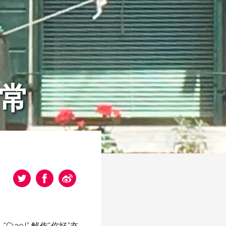
日常
ao!” 解作“你好”亦