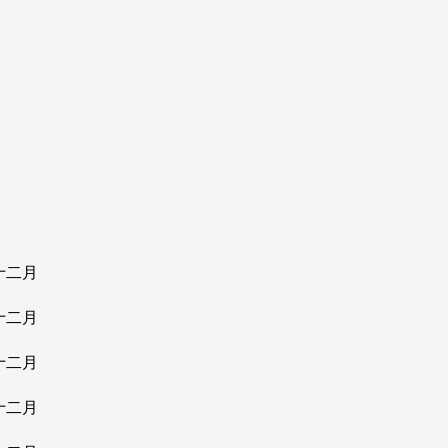
十二月
十二月
十二月
十二月