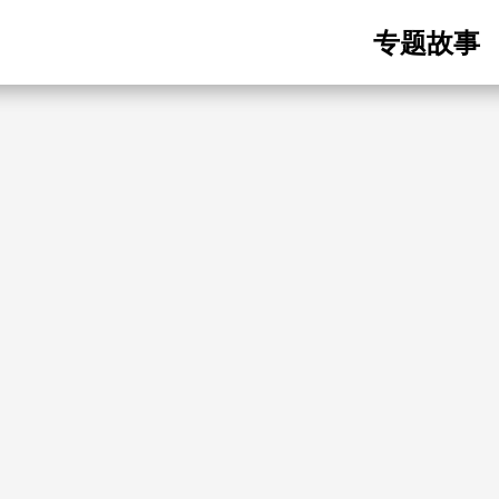
Main
专题故事
navigatio