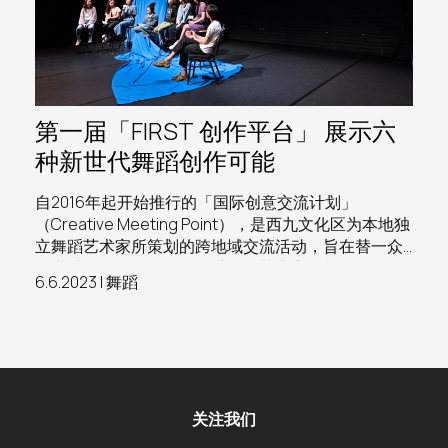
第一届「FIRST 创作平台」 展示六
种新世代舞蹈创作可能
自2016年起开始推行的「国际创意交流计划」
（Creative Meeting Point），是西九文化区为本地独
立舞蹈艺术家所策划的跨地域交流活动，旨在替一众
有潜质的舞蹈创作人，连结海外艺术家及机构，打开
6.6.2023 | 舞蹈
视野，刺激创意。适逢今年自由空间首办「自由
舞」，顺理成章也建立了「FIRST创作平台」，邀请其
中六位曾参与「国际创意交流计划」的女舞蹈艺术
家，于四月底及五月头的两个周日黄昏，分两批在自
由空间细盒内进行分享
关注我们