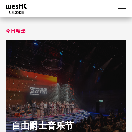
跳
转
到
主
要
今日精选
内
容
自由爵士音乐节