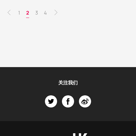
分
页
1
当
2
页
3
页
4
页
面
前
面
面
页
关注我们