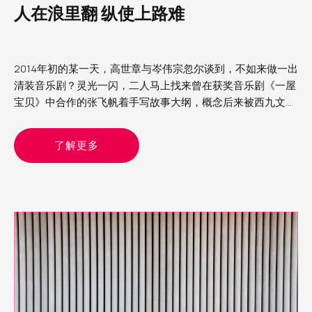
人在浪里翻 纵使上路难
2014年初的某一天，高世章与岑伟宗忽尔谈到，不如来做一出
清装音乐剧？灵光一闪，二人马上找来曾在获奖音乐剧《一屋
宝贝》中合作的张飞帆着手写故事大纲，概念后来被西九文化
区相中
了解更多