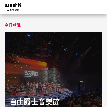
移
至
主
內
容
今日精選
自由爵士音樂節