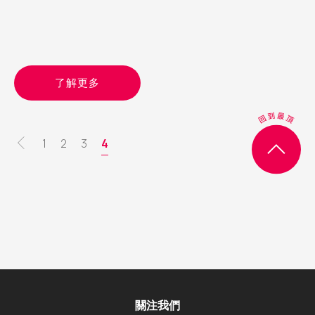
了解更多
Pagination
頁
1
頁
2
頁
3
目
4
面
面
面
前
頁
面
關注我們