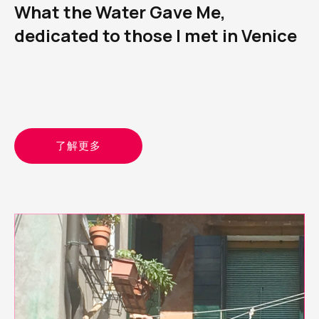
What the Water Gave Me,
dedicated to those I met in Venice
了解更多