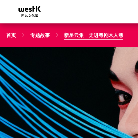
跳
转
到
主
要
首页
专题故事
新星云集 走进粤剧木人巷
内
容