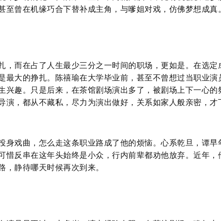
甚至曾在机缘巧合下替补成主角，与嗲姐对戏，仿佛梦想成真
扎，而在占了人生最少三分之一时间的职场，更如是。在选定
是最大的挣扎。陈禧瑜在大学毕业前，甚至不曾想过当职业演
生兴趣。只是后来，在茶馆剧场演出多了，被剧场上下一心的
导演，都从不藏私，尽力为演出做好，关系如家人般亲密，才
投身戏曲，怎么走这条职业路成了他的烦恼。心系乾旦，谭早
可惜反串在这年头始终是小众，行内前辈都劝他放弃。近年，
路，静待哪天时候再次到来。