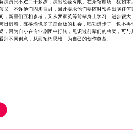
有演员只不过二十多岁，演出经验有限。在茶馆剧场，犹如木
演员，不许他们固步自封，因此要求他们要随时预备出演任何
间，新星们互相参考，又从罗家英等前辈身上学习，进步很大
与日俱增，陈禧瑜也多了踏台板的机会，唱功进步了，也不再
梁，因为自小在专业剧团中打转，见识过前辈们的功架，可与
看到不同创意，从而拓阔思维，为自己的创作奠基。