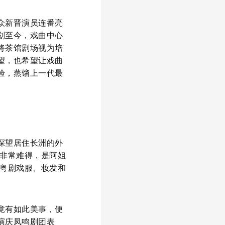
众新晋演员连番亮
划至今，戏曲中心
将茶馆剧场视为培
望，也希望让戏曲
验，蒸馏上一代最
探望居住长洲的外
年非常难得，是阿姐
忘粤剧戏服、妆发和
竟有如此美事，便
演庆凤鸣剧团表