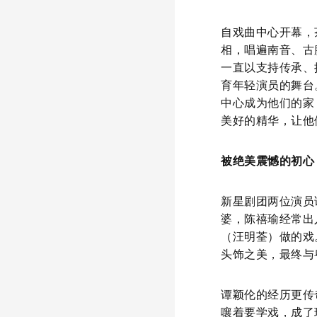
自戏曲中心开幕，
相，唱遍南音、古
一直以支持传承、
育年轻演员的舞台
中心成为他们的家
美好的精华，让他
被绝美震憾的初心
新星剧团两位演员
婆，陈禧瑜经常出
（汪明荃）做的戏
头饰之美，最终与
谭颖伦的经历更传
嚷着要学戏，成了