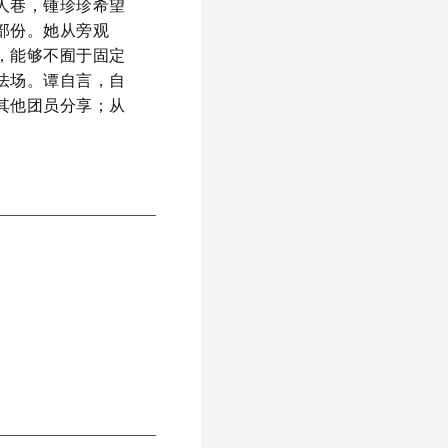
人巷，锺珍珍希望
部份。她从旁观
，能够不囿于固定
怯场。谭自言，自
其他团员分享；从