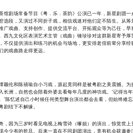
茶馆剧场常备节目《粤．乐．茶韵》公演已一年，新星剧团一
腔选段，又演过不同折子戏，相信戏迷对他们定不陌生。从筹
推广戏曲、支持创作、提供交流平台、开拓观众等为己任，早
。西九文化区表演艺术主管（戏曲）锺珍珍对这群新星寄予厚
，不仅提供演出和练习的机会与场地，更安排老倌前辈分享经
们的戏曲路走得更远。
谭颖伦和陈禧瑜自小习戏，源起竟同样是被粤剧之美震撼。为
入长洲，自然也会陪着外婆去看每年几度的神功戏。“记得当
。”陈忆述自己小时候任何类型舞台演出都会去看，但始终难
粤剧结下不解缘。
奇，因为三岁时看见电视上梅雪诗（嗲姐）的演出，惊觉世上
现今少有的乾旦。后来一直在不同剧团演出，竟有机会获邀参