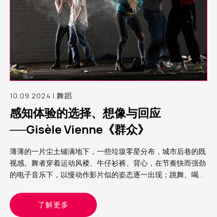
10.09.2024 | 舞蹈
感知体验的选择、想像与回应
──Gisèle Vienne《群众》
薄薄的一片尘土铺满地下，一些垃圾零星分布，城市后巷的既
视感。舞者穿着运动风褛、牛仔衫裤、背心，在节奏快而强劲
的电子音乐下，以慢动作影片似的姿态逐一出现；跳舞、喝
酒、拥抱、狂欢，呈现的整个画面既熟悉又陌生，在我眼中，
这就是我经历过Rave party（锐舞派对）的模样
了解更多