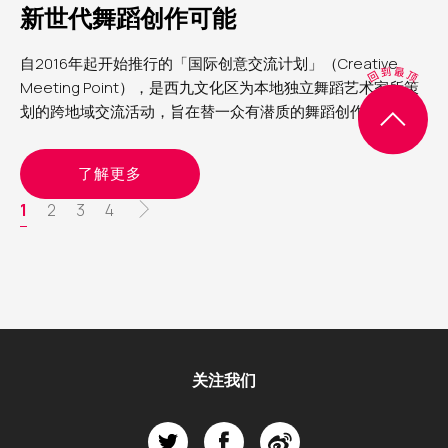
新世代舞蹈创作可能
自2016年起开始推行的「国际创意交流计划」（Creative
Meeting Point），是西九文化区为本地独立舞蹈艺术家所策
划的跨地域交流活动，旨在替一众有潜质的舞蹈创作人，连结
海外艺术家及机构，打开视野，刺激创意。适逢今年自由空间
首办「自由舞」，顺理成章也建立了「FIRST创作平台」，邀
了解更多
请其中六位曾参与「国际创意交流计划」的女舞蹈艺术家，于
四月底及五月头的两个周日黄昏，分两批在自由空间细盒内进
分
当
1
页
2
页
3
页
4
页
行分享
前
面
面
面
页
关注我们