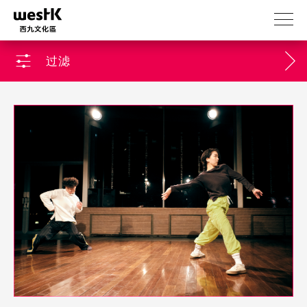
跳
转
到
主
过滤
要
内
容