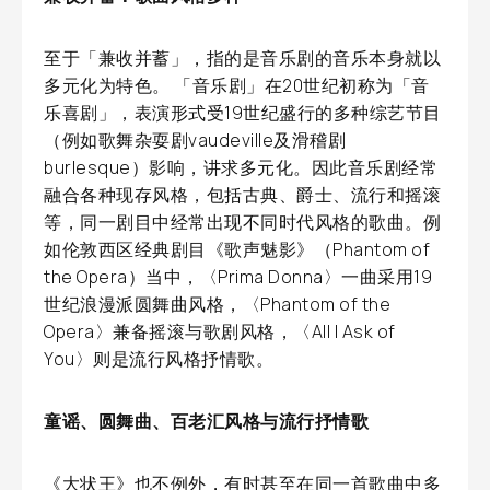
至于「兼收并蓄」，指的是音乐剧的音乐本身就以
多元化为特色。 「音乐剧」在20世纪初称为「音
乐喜剧」，表演形式受19世纪盛行的多种综艺节目
（例如歌舞杂耍剧vaudeville及滑稽剧
burlesque）影响，讲求多元化。因此音乐剧经常
融合各种现存风格，包括古典、爵士、流行和摇滚
等，同一剧目中经常出现不同时代风格的歌曲。例
如伦敦西区经典剧目《歌声魅影》（Phantom of
the Opera）当中，〈Prima Donna〉一曲采用19
世纪浪漫派圆舞曲风格，〈Phantom of the
Opera〉兼备摇滚与歌剧风格，〈All I Ask of
You〉则是流行风格抒情歌。
童谣、圆舞曲、百老汇风格与流行抒情歌
《大状王》也不例外，有时甚至在同一首歌曲中多