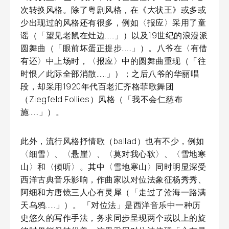
次转换风格。除了粤剧风格，在《大状王》或多或
少出现过的风格还有很多，例如〈报应〉采用了童
谣（「望见老鼠在灶边……」）以及19世纪的浪漫派
圆舞曲（「眼前坏蛋正提步……」）。八爷在〈有借
有还〉中上场时，〈报应〉中的圆舞曲重现（「往
时恨／此际全部消散……」）；之后八爷的华丽唱
段，却采用1920年代百老汇齐格菲歌舞团
（Ziegfeld Follies）风格（「我不会仁慈布
施……」）。
此外，流行风格抒情歌（ballad）也有不少，例如
〈细雪〉、〈悬崖〉、〈莫对我心软〉、〈雪地寒
山〉和〈倾听〉。其中〈雪地寒山〉同时明显深受
西洋古典音乐影响，作曲家以对位法象征杨秀秀、
阿细和方唐镜三人心有灵犀（「走过了沧海一路满
天乌鸦……」）。 「对位法」是西洋音乐中一种历
史悠久的写作手法，务求同步呈现两个或以上的旋