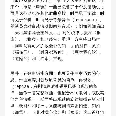
《歌声魅影》有八个），但《大状王》则多达二十
来个，单是〈申冤〉一曲已包含了十个反覆动机，
而且这些动机在其他歌曲穿梭，时而见于旋律，时
而见于伴奏，时而见于背景音乐（underscore，
即演员念对白或演戏期间的音乐）﹕例如阿细唱出
「天咁黑渠焉会望到人……」时的旋律，就在〈报
应〉、〈翻案〉和〈终审〉重现；方唐镜出场时
「问世间官司／胜败会否先知……」的旋律，则在
〈福临门〉、〈最衰都系你〉、〈莫对我心软〉、
〈道德经〉和〈终审〉重现。
另外，在歌曲铺排方面，也可见作曲家巧妙的心
思。作曲家弃用音乐剧常见的简单「再现歌」
（reprise，在剧情较后处采用已经出现过的旋
律，当作一首完整歌曲，但配合不同歌词，或以其
他角色演唱），反而将出现过的旋律加插在新素材
里，既能互相呼应，又能与剧情紧密扣连。例如
〈细雪〉、〈莫对我心软〉和〈倾听〉这三首抒情