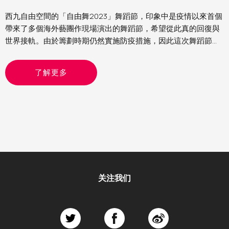
西九自由空間的「自由舞2023」舞蹈節，印象中是疫情以來首個
帶來了多個海外藝團作現場演出的舞蹈節，希望從此真的回復與
世界接軌。由於籌劃時期仍然實施防疫措施，因此這次舞蹈節的
節目以精簡為主，主要是雙人舞或獨舞。當中看了來自德國的
《女俠傳奇》、比利時的《沒有最壞》及以色列的《異想客
了解更多
廳》，各有特色，頗有驚喜
关注我们