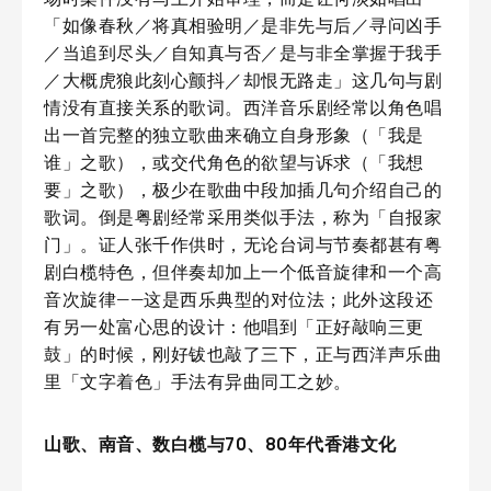
「如像春秋／将真相验明／是非先与后／寻问凶手
／当追到尽头／自知真与否／是与非全掌握于我手
／大概虎狼此刻心颤抖／却恨无路走」这几句与剧
情没有直接关系的歌词。西洋音乐剧经常以角色唱
出一首完整的独立歌曲来确立自身形象（「我是
谁」之歌），或交代角色的欲望与诉求（「我想
要」之歌），极少在歌曲中段加插几句介绍自己的
歌词。倒是粤剧经常采用类似手法，称为「自报家
门」。证人张千作供时，无论台词与节奏都甚有粤
剧白榄特色，但伴奏却加上一个低音旋律和一个高
音次旋律——这是西乐典型的对位法；此外这段还
有另一处富心思的设计：他唱到「正好敲响三更
鼓」的时候，刚好钹也敲了三下，正与西洋声乐曲
里「文字着色」手法有异曲同工之妙。
山歌、南音、数白榄与70、80年代香港文化