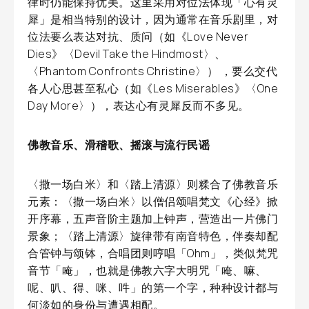
律时仍能保持优美。这里采用对位法体现「心有灵
犀」是相当特别的设计，因为通常在音乐剧里，对
位法要么表达对抗、质问（如《Love Never
Dies》〈Devil Take the Hindmost〉、
〈Phantom Confronts Christine〉） ，要么交代
各人心思甚至私心（如《Les Miserables》〈One
Day More〉），表达心有灵犀反而不多见。
佛教音乐、滑稽歌、摇滚与流行民谣
〈撒一场白米〉和〈踏上清源〉则糅合了佛教音乐
元素：〈撒一场白米〉以僧侣颂唱梵文《心经》掀
开序幕，五声音阶主题加上钟声，营造出一片佛门
景象；〈踏上清源〉旋律带有南音特色，伴奏却配
合管钟与颂钵，合唱团则哼唱「Ohm」，类似梵咒
音节「唵」，也就是佛教六字大明咒「唵、嘛、
呢、叭、得、咪、吽」的第一个字，种种设计都与
何淡如的身份与遭遇相配。