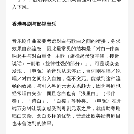
入下风。
香港粤剧与影视音乐
音乐剧作曲家要考虑对白与歌曲之间的衔接，务求
效果自然流畅，因此最常见的结构是「对白—伴奏
响起并与对白重叠—主歌（旋律起伏较平淡，接近
说话）—副歌（旋律性强的部分）」。可是观众会
发现，〈申冤〉的音乐从未停止，台词则在唱／说
唱／对白之间出入自如，毫不突兀。能做到这种流
畅的效果，与引入粤剧元素关系颇大，因为粤剧也
经常唱白夹杂，而且念白也有「浪里白」（带伴
奏）、「诗白」、「白榄」等种类。 〈申冤〉在开
端五分钟让观众感受到粤剧元素之后，就借助粤剧
唱白夹杂、念白多样的优势，营造出欧美经典剧目
也未曾达到的效果。