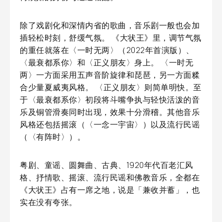
除了戏剧化和深情内省的歌曲，音乐剧一般也会加
插轻松时刻，舒缓气氛。 《大状王》里，调节气氛
的重任就落在〈一时无两〉（2022年首演版）、
〈最衰都系你〉和〈正义朋友〉身上。 〈一时无
两〉一方面采用五声音阶旋律和琵琶，另一方面糅
合少量夏威夷风格。 〈正义朋友〉则简单明快。至
于〈最衰都系你〉初段将斗嘴争执与轻快活泼的音
乐及铜管滑奏同时出现，效果十分滑稽。其他音乐
风格还包括摇滚（〈一念一宇宙〉）以及流行民谣
（〈有阵时〉）。
粤剧、童谣、圆舞曲、古典、1920年代百老汇风
格、抒情歌、摇滚、流行民谣和佛教音乐，全都在
《大状王》占有一席之地，说是「兼收并蓄」，也
实在没有夸张。