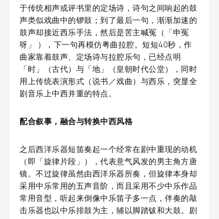
于传统相声或评书里的定场诗，诗句之间响起的鼓
声类似戏曲中的锣鼓；到了最后一句，渐渐加速的
鼓声却接近西乐手法，然后是苦主喊冤（「申冤
呀」 ），下一句再模仿粤曲拉腔。短短40秒，作
曲家靠着鼓声、定场诗与拉腔乐句，已经点明
「时」（古代）与「地」（皇朝时代公堂），同时
用上传统表演形式（说书／戏曲）与西乐，突显全
剧音乐上中西并重的特点。
配合叙事，融合与转换中西风格
之后西洋乐器短笛奏起一个经常在剧中重现的动机
（即「旋律片段」），代表意气风发的男主角方唐
镜。不过旋律虽然由西洋乐器所奏，但旋律本身却
采用中乐常用的五声音阶，而且采用不少中乐作品
常用音型，听起来倒像中乐笛子多一点，伴奏的敲
击乐器也以中乐排鼓为主，辅以脚踏钹和大鼓。剧