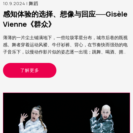
10.9.2024 |
舞蹈
感知体验的选择、想像与回应──Gisèle
Vienne《群众》
薄薄的一片尘土铺满地下，一些垃圾零星分布，城市后巷的既视
感。舞者穿着运动风褛、牛仔衫裤、背心，在节奏快而强劲的电
子音乐下，以慢动作影片似的姿态逐一出现；跳舞、喝酒、拥
抱、狂欢，呈现的整个画面既熟悉又陌生，在我眼中，这就是我
经历过Rave party（锐舞派对）的模样
了解更多