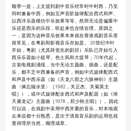
顺带一提，上文提到剧中音乐经常时中时西，乃至
同时兼备中西，例如五声音阶旋律配合西式和声、
以西洋乐器模仿中乐效果等等。然而无论是偏重中
乐还是西乐的乐段，听起来也合情合理。原因之
一，是因为这种音乐效果本来就在香港戏剧音乐里
很常见，在粤剧和影视音乐亦如是。 20世纪中叶
开始，粤剧（尤其薛觉先的剧目）乐队已开始引入
西乐乐器如小提琴、色士风和大提琴；70年代起，
古装电视剧涌现，当中无论主题曲、插曲，还是配
乐，都不乏中西兼备的声音，例如中式旋律配西式
和声及中西乐器（如《天龙八部之六脉神剑》主题
曲〈俩忘烟水里〉［1982，关正杰、关菊英主
唱］），或中式旋律配全西式和声及配器（如《倚
天屠龙记》主题曲［1978，郑少秋主唱］）。因此
可以说，在戏剧中采用中西并重的音乐，对本地观
众来说都十分熟悉，是次于清装音乐剧的运用也就
显得理所当然，顺理成章。