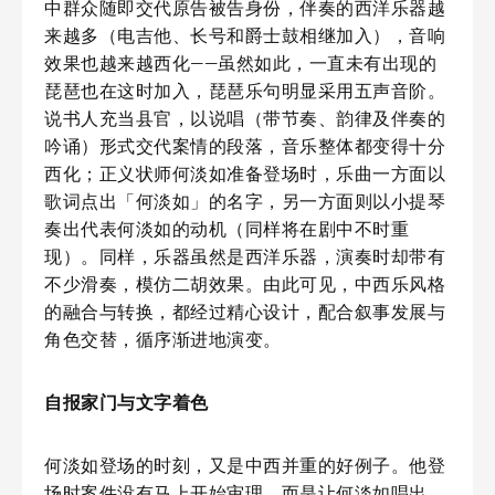
中群众随即交代原告被告身份，伴奏的西洋乐器越
来越多（电吉他、长号和爵士鼓相继加入），音响
效果也越来越西化——虽然如此，一直未有出现的
琵琶也在这时加入，琵琶乐句明显采用五声音阶。
说书人充当县官，以说唱（带节奏、韵律及伴奏的
吟诵）形式交代案情的段落，音乐整体都变得十分
西化；正义状师何淡如准备登场时，乐曲一方面以
歌词点出「何淡如」的名字，另一方面则以小提琴
奏出代表何淡如的动机（同样将在剧中不时重
现）。同样，乐器虽然是西洋乐器，演奏时却带有
不少滑奏，模仿二胡效果。由此可见，中西乐风格
的融合与转换，都经过精心设计，配合叙事发展与
角色交替，循序渐进地演变。
自报家门与文字着色
何淡如登场的时刻，又是中西并重的好例子。他登
场时案件没有马上开始审理，而是让何淡如唱出