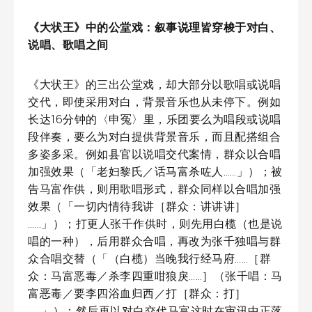
《大状王》中的公堂戏：叙事说理皆穿梭于对白、
说唱、歌唱之间
《大状王》的三出公堂戏，却大部分以歌唱或说唱
交代，即使采用对白，背景音乐也从未停下。例如
长达16分钟的〈申冤〉里，乐团要么为唱段或说唱
段伴奏，要么为对白提供背景音乐，而且配搭组合
多姿多采。例如县官以说唱交代案情，群众以合唱
加强效果（「老妇黎氏／话马富杀咗人……」）；被
告马富作供，则用歌唱形式，群众同样以合唱加强
效果（「一切内情待我讲［群众：讲讲讲］
……」）；打更人张千作供时，则先用白榄（也是说
唱的一种），后用群众合唱，再改为张千独唱与群
众合唱交替（「（白榄）当晚我行经马府……［群
众：马富恶毒／杀李四重咁狼戾……］（张千唱：马
富恶毒／要李四浴血归西／打［群众：打］
……」）；然后再以对白交代马富这时在审讯中正落