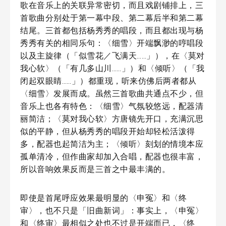
歌在音乐上的关联异常密切，而且戏剧铺排上，三
首歌曲分别处于第一幕中段、第二幕后半和第二幕
结尾。三首都包括杨秀秀的唱段，而且都出现与杨
秀秀有关的相同乐句：〈细雪〉开端飘渺的哼唱段
以及主旋律（「似雪花／飞满天……」），在〈莫对
我心软〉（「有几多山川……」）和〈倾听〉（「我
闭起双眼睛……」）都重现，听来仿佛后两者都从
〈细雪〉发展而成。虽然三首歌曲共通点不少，但
音乐上也各有特色：〈细雪〉气氛较悠远，配器清
丽简洁；〈莫对我心软〉方唐镜先开口，充满沉思
似的平静，但从杨秀秀的唱段开始却轻松活泼得
多，配器也起简洁为主；〈倾听〉刻划的情境本应
孤单清冷，但作曲家却加入合唱，配器也很丰富，
所以音响效果反而是三首之中最丰满的。
即使是首尾呼应效果最明显的〈申冤〉和〈终
审〉，也不只是「旧曲新词」：事实上，〈申冤〉
和〈终审〉最相似之处也不过是开端而已，〈终