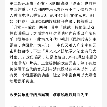
第二幕开场曲〈翻案〉和剧情高潮〈终审〉也同样
中西并重，但选用的中乐元素略有不同，偶然更引
入香港本地20世纪70、80年代流行文化元素。例
如〈翻案〉以山歌似的旋律掀开序幕，接着唱出
「升堂——威武」两句，其中「威武」按传统以戏
棚官话唱出；之后群众模仿唢呐的声音唱出广东音
乐《得胜令》（此为70年代电视剧《民间传奇》主
题曲，也因此广为人识），中段又引入广东南音元
素和数白榄，不过「月光光／照地堂／邬家有只大
豺狼……」这段唱词，却是改编自80年代悬疑电视剧
《发现湾》片头。上文提到的戏曲元素，除了有助
跨越属于当代的音乐剧与清代题材的鸿沟以外，还
有另一个很重要的功能：让公堂审案也可以大规模
地用音乐表达。
欧美音乐剧中的法庭戏：叙事说理以对白为主