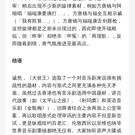
审〉稍后出现不少新的旋律素材，例如方唐镜与阿
细唱「福端康要痛打……」、方唐镜与福全互相示威
（「我有胜算……」）、方唐镜与福端康舌剑唇枪，
这些旋律都是之前未出现过的，因此即使开端相
似，但〈终审〉却绝非〈申冤〉的「再现歌」，反
而随着剧情，将气氛推进至最高点。
结语
诚然，《大状王》选取了一个对音乐剧来说很有挑
战性的题材，内容与形式之间更充满各种先天矛
盾。虽然过去香港也有音乐剧选用中国题材，讲古
代故事（如《太平山之疫》、《利玛窦》和英语音
乐剧《金瓶梅》），但两者结合之余再加上公堂审
案，再以歌唱形式处理审讯的主要内容不但是新尝
试，更是纵观纽约百老汇、伦敦西区以至维也纳等
世界音乐剧重镇都绝无仅有。大家聆听原声大碟或