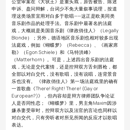
公堂审案在《大状王》是重头戏，原告被告、陈述
申诉、盘问辩解，台词少不免大量叙事说理，按道
理这类场景宜用对白多于歌唱——这正是欧美同类
音乐剧作品的处理手法。音乐剧中最著名的法庭
戏，大概就是美国音乐剧《律政俏佳人》（Legally
Blonde）；另外，德语地区音乐剧也相对较多出现
法庭戏，例如《蝴蝶梦》（Rebecca）、《画家席
勒》（Egon Schiele）和《马特洪峰》
（Matterhorn）。可是，上述四出音乐剧的法庭
戏，无论是交代案情，还是控辩双方舌剑唇枪，都
全部以对白交代，没有歌唱，没有说唱，连背景音
乐也没有。 《律政俏佳人》第一场法庭戏里的确有
一首歌曲《There! Right! There! (Gay or
European?)》，但内容却是辩方律师团队争论证
人是否同性恋；《蝴蝶梦》里，男主角Maxim因涉
嫌杀妻受审时，控辩双方以及法官的言论也同样以
对白交代，只有旁听者对所见所闻的反应才以歌唱
表达。