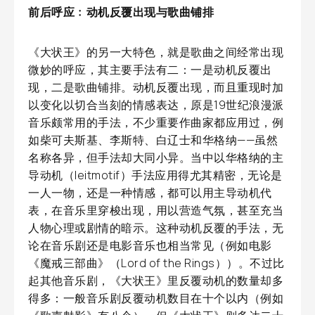
前后呼应﹕动机反覆出现与歌曲铺排
《大状王》的另一大特色，就是歌曲之间经常出现
微妙的呼应，其主要手法有二：一是动机反覆出
现，二是歌曲铺排。动机反覆出现，而且重现时加
以变化以切合当刻的情感表达，原是19世纪浪漫派
音乐颇常用的手法，不少重要作曲家都应用过，例
如柴可夫斯基、李斯特、白辽士和华格纳——虽然
名称各异，但手法却大同小异。当中以华格纳的主
导动机（leitmotif）手法应用得尤其精密，无论是
一人一物，还是一种情感，都可以用主导动机代
表，在音乐里穿梭出现，用以营造气氛，甚至充当
人物心理或剧情的暗示。这种动机反覆的手法，无
论在音乐剧还是电影音乐也相当常见（例如电影
《魔戒三部曲》（Lord of the Rings））。不过比
起其他音乐剧，《大状王》里反覆动机的数量却多
得多：一般音乐剧反覆动机数目在十个以内（例如