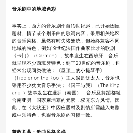
音乐剧中的地域色彩
事实上，西方的音乐剧作自19世纪起，已开始因应
题材、情节或个别乐曲的歌词内容，采用相关地区
的音乐风格。虽然有时失诸笼统，但始终兼容不同
地域的特色，例如19世纪法国作曲家比才的歌剧
《卡门》（Carmen），故事发生在西班牙，音乐
就呈现不少西班牙特色；到了20世纪的音乐剧，也
经常出现同类做法：《屋顶上的小提琴手》
（Fiddler on the Roof）主人翁是犹太人，音乐也
采用不少犹太音乐手法；《国王与我》（The King
and I）故事发生在暹罗（泰国），音乐及舞蹈都融
合南亚另一国家柬埔寨的元素，权充东方风情。因
此，在《大状王》中因应题材及剧情所需融入粤剧
或中乐特色，也跟音乐剧的习惯一致。
兼收并蓄：歌曲风格多样