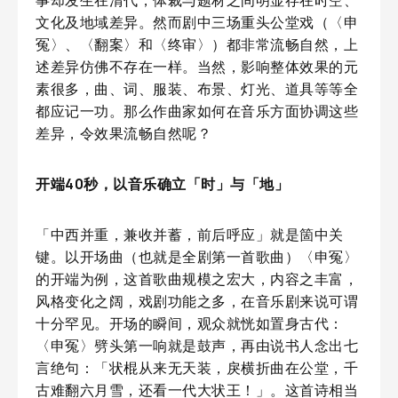
事却发生在清代，体裁与题材之间明显存在时空、
文化及地域差异。然而剧中三场重头公堂戏（〈申
冤〉、〈翻案〉和〈终审〉）都非常流畅自然，上
述差异仿佛不存在一样。当然，影响整体效果的元
素很多，曲、词、服装、布景、灯光、道具等等全
都应记一功。那么作曲家如何在音乐方面协调这些
差异，令效果流畅自然呢？
开端40秒，以音乐确立「时」与「地」
「中西并重，兼收并蓄，前后呼应」就是箇中关
键。以开场曲（也就是全剧第一首歌曲）〈申冤〉
的开端为例，这首歌曲规模之宏大，内容之丰富，
风格变化之阔，戏剧功能之多，在音乐剧来说可谓
十分罕见。开场的瞬间，观众就恍如置身古代：
〈申冤〉劈头第一响就是鼓声，再由说书人念出七
言绝句：「状棍从来无天装，戾横折曲在公堂，千
古难翻六月雪，还看一代大状王！」。这首诗相当