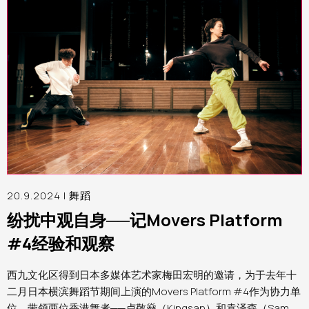
20.9.2024 |
舞蹈
纷扰中观自身──记Movers Platform
#4经验和观察
西九文化区得到日本多媒体艺术家梅田宏明的邀请，为于去年十
二月日本横滨舞蹈节期间上演的Movers Platform #4作为协力单
位，带领两位香港舞者──卢敬燊（Kingsan）和袁泽森（Sam）