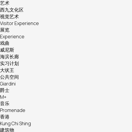
艺术
西九文化区
视觉艺术
Visitor Experience
展览
Experience
戏曲
威尼斯
海滨长廊
实习计划
大状王
公共空间
Giardini
爵士
M+
音乐
Promenade
香港
Kung Chi Shing
建筑物