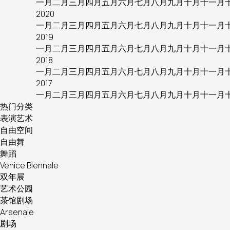
一月
二月
三月
四月
五月
六月
七月
八月
九月
十月
十一月
2020
一月
二月
三月
四月
五月
六月
七月
八月
九月
十月
十一月
2019
一月
二月
三月
四月
五月
六月
七月
八月
九月
十月
十一月
2018
一月
二月
三月
四月
五月
六月
七月
八月
九月
十月
十一月
2017
一月
二月
三月
四月
五月
六月
七月
八月
九月
十月
十一月
热门分类
表演艺术
自由空间
自由舞
舞蹈
Venice Biennale
双年展
艺术公园
茶馆剧场
Arsenale
剧场