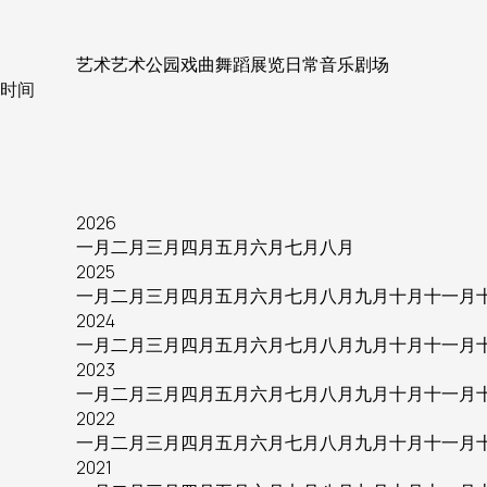
艺术
艺术公园
戏曲
舞蹈
展览
日常
音乐
剧场
时间
2026
一月
二月
三月
四月
五月
六月
七月
八月
2025
一月
二月
三月
四月
五月
六月
七月
八月
九月
十月
十一月
2024
一月
二月
三月
四月
五月
六月
七月
八月
九月
十月
十一月
2023
一月
二月
三月
四月
五月
六月
七月
八月
九月
十月
十一月
2022
一月
二月
三月
四月
五月
六月
七月
八月
九月
十月
十一月
2021