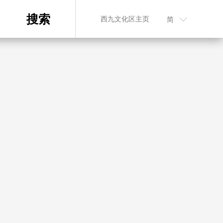
搜索
西九文化区主页
简
n