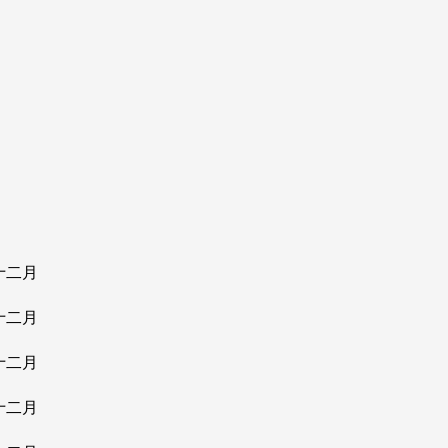
十二月
十二月
十二月
十二月