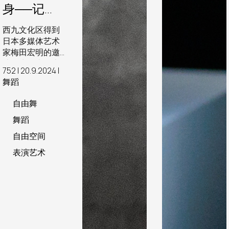
身──记
Movers
西九文化区得到
Platform
日本多媒体艺术
#4经验和
家梅田宏明的邀
请，为于去年十
观察
752 | 20.9.2024 |
二月日本横滨舞
舞蹈
蹈节期间上演的
Movers Platform
自由舞
#4作为协力单
位，带领两位香
舞蹈
港舞者──卢敬燊
自由空间
（Kingsan）和袁
表演艺术
泽森（Sam）参
与第四届Movers
Platform。笔者为
西九文化区助理
表演艺术制作人
（舞蹈）
Yvonne，分享这