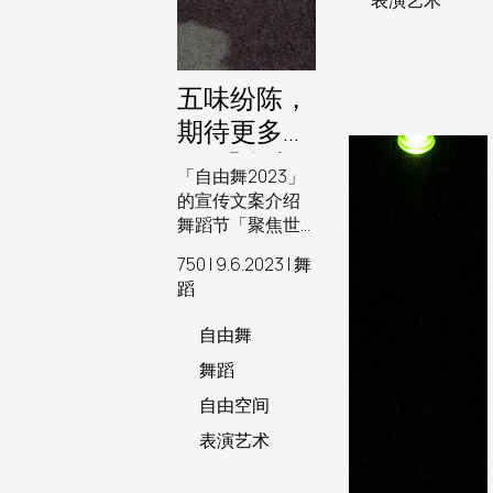
表演艺术
蹈创作人，连结
海外艺术家及机
构，打开视野，
刺激创意。适逢
五味纷陈，
今年自由空间首
办「自由舞」，
期待更多
顺理成章也建立
──「自由
了「FIRST创作平
「自由舞2023」
舞2023」
台」，邀请其中
的宣传文案介绍
六位曾参与「国
舞蹈节「聚焦世
际创意交流计
界各地优秀女编
750 | 9.6.2023 |
舞
划」的女舞蹈艺
舞家」，固然是
蹈
术家，于四月底
其特色，但是当
及五月头的两个
代舞中的「身
自由舞
周日黄昏，分两
体」意涵复杂，
批在自由空间细
不少创作者和观
舞蹈
盒内进行分享
众会自觉地把
自由空间
「肉体身体」
表演艺术
（somatic
body）与文化身
体（cultural