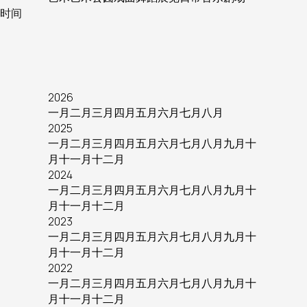
时间
2026
一月
二月
三月
四月
五月
六月
七月
八月
2025
一月
二月
三月
四月
五月
六月
七月
八月
九月
十
月
十一月
十二月
2024
一月
二月
三月
四月
五月
六月
七月
八月
九月
十
月
十一月
十二月
2023
一月
二月
三月
四月
五月
六月
七月
八月
九月
十
月
十一月
十二月
2022
一月
二月
三月
四月
五月
六月
七月
八月
九月
十
月
十一月
十二月