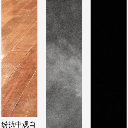
纷扰中观自