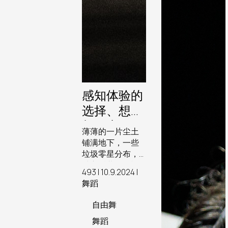
感知体验的
选择、想像
与回应
薄薄的一片尘土
──Gisèle
铺满地下，一些
Vienne《群
垃圾零星分布，
城市后巷的既视
众》
493 | 10.9.2024 |
感。舞者穿着运
舞蹈
动风褛、牛仔衫
裤、背心，在节
自由舞
奏快而强劲的电
子音乐下，以慢
舞蹈