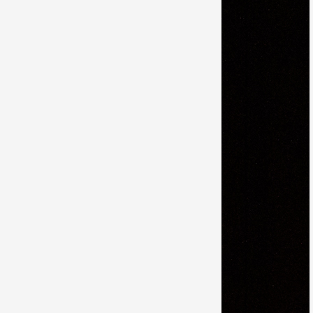
body）分别处
理；正如交叉性
（intertextuality）
理论框架的立
论：生理性别不
过是组成「文化
个人」的众多面
向之一，重要的
是察觉面向与面
向的交织和重叠
如何为个人带来
压迫，或赋权